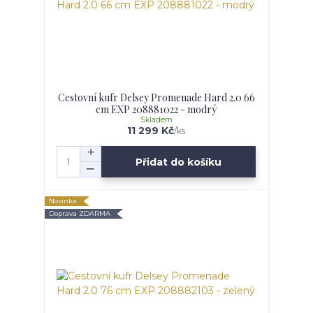
Cestovní kufr Delsey Promenade Hard 2.0 66
cm EXP 208881022 - modrý
Skladem
11 299 Kč
/
ks
Přidat do košíku
Novinka
Doprava ZDARMA