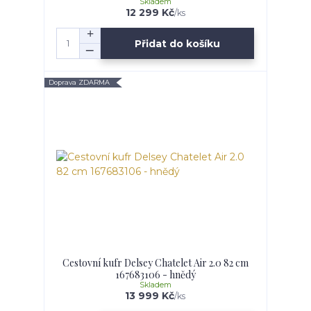
Skladem
12 299 Kč
/
ks
Přidat do košíku
Doprava ZDARMA
Cestovní kufr Delsey Chatelet Air 2.0 82 cm
167683106 - hnědý
Skladem
13 999 Kč
/
ks