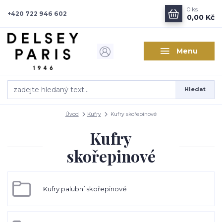
0
ks
+420 722 946 602
0,00 Kč
Menu
Hledat
Úvod
Kufry
Kufry skořepinové
Kufry
skořepinové
Kufry palubní skořepinové