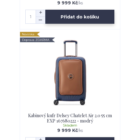
9 999 Kč
/
ks
Přidat do košíku
Novinka
Doprava ZDARMA
Kabinový kufr Delsey Chatelet Air 2.0 55 cm
EXP 167680222 - modrý
Skladem
9 999 Kč
/
ks