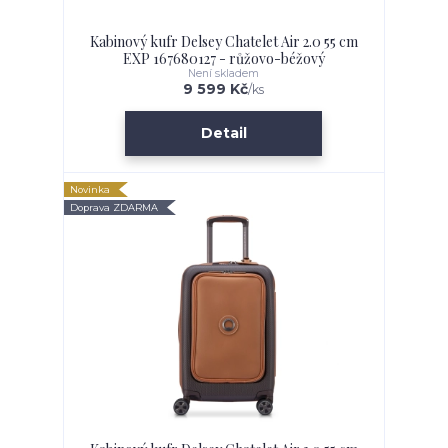
Kabinový kufr Delsey Chatelet Air 2.0 55 cm
EXP 167680127 - růžovo-béžový
Není skladem
9 599 Kč
/
ks
Detail
Novinka
Doprava ZDARMA