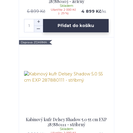
287880103 - zelený
Skladem
Ušetříte 2 000 Kč
6 899 Kč
4 899 Kč
/
ks
(- 29 %)
Přidat do košíku
Doprava ZDARMA
Kabinový kufr Delsey Shadow 5.0 55 cm EXP
287880111 - stříbrný
Skladem
Ušetříte 2 000 Kč