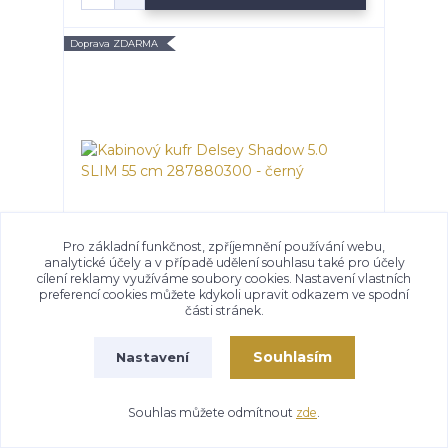
Doprava ZDARMA
Pro základní funkčnost, zpříjemnění používání webu,
analytické účely a v případě udělení souhlasu také pro účely
cílení reklamy využíváme soubory cookies. Nastavení vlastních
preferencí cookies můžete kdykoli upravit odkazem ve spodní
Kabinový kufr Delsey Shadow 5.0 SLIM 55 cm
části stránek.
287880300 - černý
Skladem
4 899 Kč
/
ks
Souhlasím
Nastavení
Přidat do košíku
Souhlas můžete odmítnout
zde
.