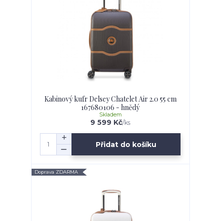
Kabinový kufr Delsey Chatelet Air 2.0 55 cm
167680106 - hnědý
Skladem
9 599 Kč
/
ks
Přidat do košíku
Doprava ZDARMA