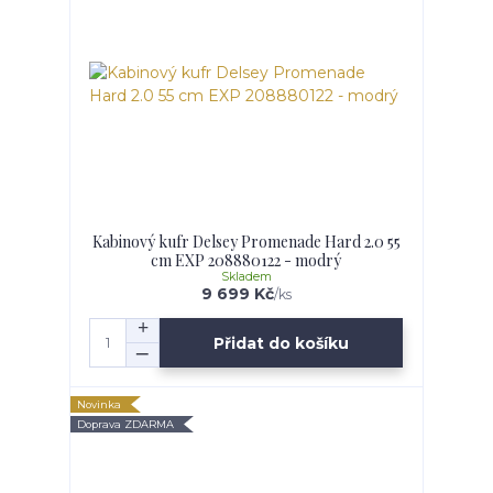
Kabinový kufr Delsey Promenade Hard 2.0 55
cm EXP 208880122 - modrý
Skladem
9 699 Kč
/
ks
Přidat do košíku
Novinka
Doprava ZDARMA