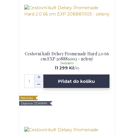
Cestovní kufr Delsey Promenade Hard 2.0 66
cm EXP 208881003 - zelený
Skladem
11 299 Kč
/
ks
Přidat do košíku
Novinka
Doprava ZDARMA