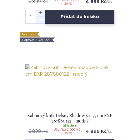
6 899 Kč
4 899 Kč
/
ks
(- 29 %)
Přidat do košíku
Novinka
Doprava ZDARMA
Kabinový kufr Delsey Shadow 5.0 55 cm EXP
287880122 - modrý
Skladem
Ušetříte 2 000 Kč
6 899 Kč
4 899 Kč
/
ks
(- 29 %)