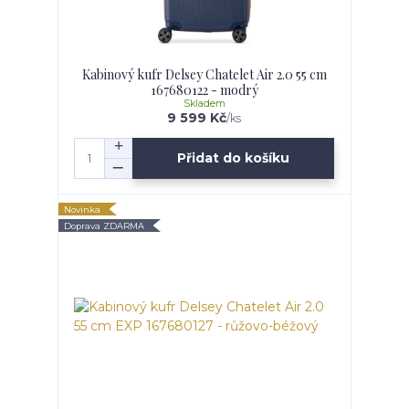
Kabinový kufr Delsey Chatelet Air 2.0 55 cm
167680122 - modrý
Skladem
9 599 Kč
/
ks
Přidat do košíku
Novinka
Doprava ZDARMA