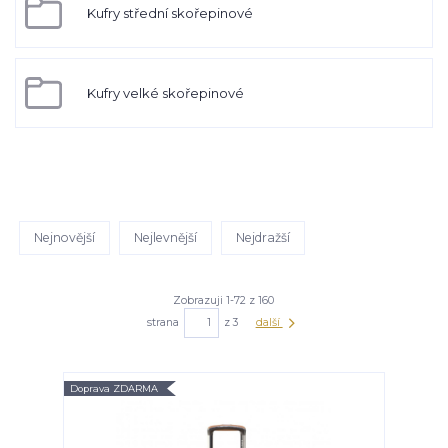
Kufry střední skořepinové
Kufry velké skořepinové
Nejnovější
Nejlevnější
Nejdražší
Zobrazuji 1-72 z 160
strana
z 3
další
Doprava ZDARMA