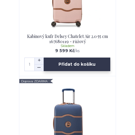
Kabinový kufr Delsey Chatelet Air 2.0 55 cm
167680119 - růžový
Skladem
9 599 Kč
/
ks
Přidat do košíku
Doprava ZDARMA