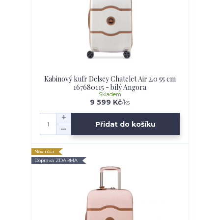
Kabinový kufr Delsey Chatelet Air 2.0 55 cm
167680115 - bílý Angora
Skladem
9 599 Kč
/
ks
Přidat do košíku
Novinka
Doprava ZDARMA