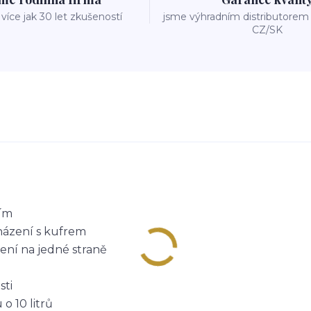
íce jak 30 let zkušeností
jsme výhradním distributore
CZ/SK
ním
cházení s kufrem
čení na jedné straně
sti
o 10 litrů