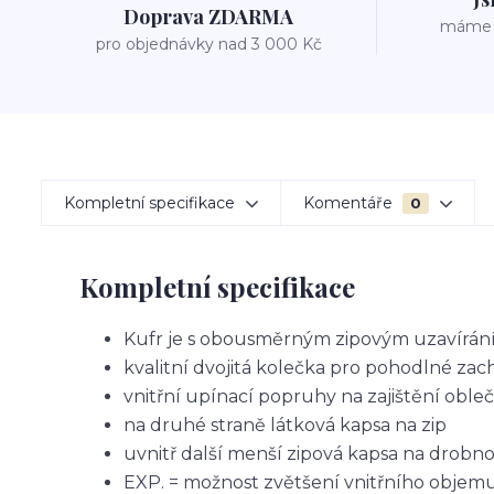
Doprava ZDARMA
máme v
pro objednávky nad 3 000 Kč
Kompletní specifikace
Komentáře
0
Kompletní specifikace
Kufr je s obousměrným zipovým uzavírá
kvalitní dvojitá kolečka pro pohodlné za
vnitřní upínací popruhy na zajištění oble
na druhé straně látková kapsa na zip
uvnitř další menší zipová kapsa na drobno
EXP. = možnost zvětšení vnitřního objemu 