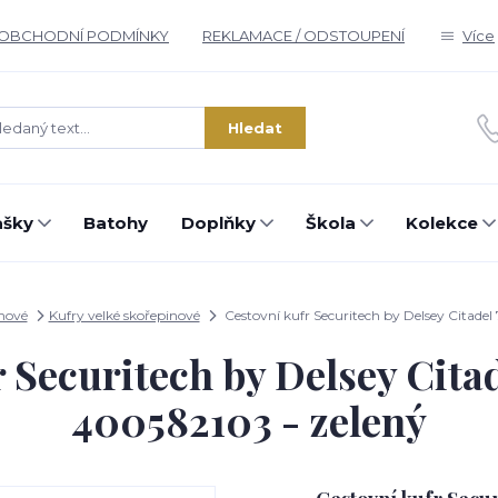
OBCHODNÍ PODMÍNKY
REKLAMACE / ODSTOUPENÍ
Více
Hledat
ašky
Batohy
Doplňky
Škola
Kolekce
inové
Kufry velké skořepinové
Cestovní kufr Securitech by Delsey Citade
r Securitech by Delsey Cita
400582103 - zelený