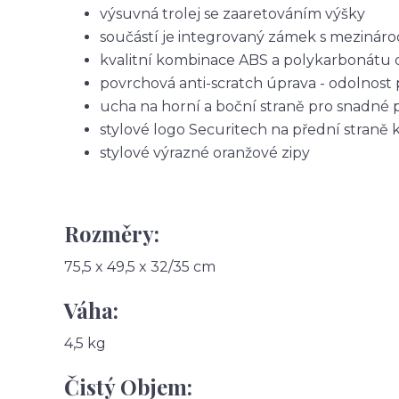
výsuvná trolej se zaaretováním výšky
součástí je integrovaný zámek s mezinár
kvalitní kombinace ABS a polykarbonátu 
povrchová anti-scratch úprava - odolnost 
ucha na horní a boční straně pro snadné 
stylové logo Securitech na přední straně 
stylové výrazné oranžové zipy
Rozměry:
75,5 x 49,5 x 32/35 cm
Váha:
4,5 kg
Čistý Objem: