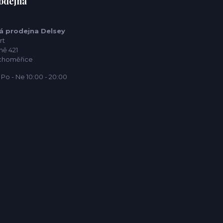
odejna
á prodejna Delsey
rt
ně 421
choměřice
Po - Ne 10:00 - 20:00