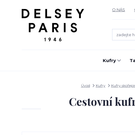
O NÁS
Kufry
T
Úvod
Kufry
Kufry skořep
Cestovní kuf