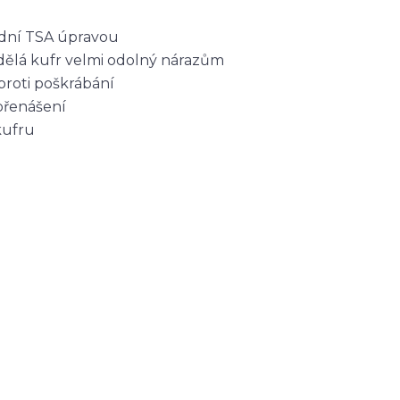
odní TSA úpravou
dělá kufr velmi odolný nárazům
proti poškrábání
přenášení
kufru