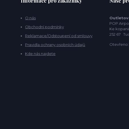
Informace pro zákazníky
Naše pr
O nás
Outletov
POP Airpo
Obchodní podmínky
Ke kopani
252 67 Tu
Reklamace/Odstoupení od smlouvy
Otevřeno: 
Pravidla ochrany osobních údajů
Kde nás najdete