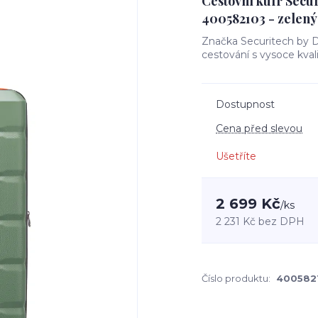
Cestovní kufr Secur
400582103 - zelený 
Značka Securitech by D
cestování s vysoce kval
Dostupnost
Cena před slevou
Ušetříte
2 699 Kč
/
ks
2 231 Kč
bez DPH
Číslo produktu:
400582