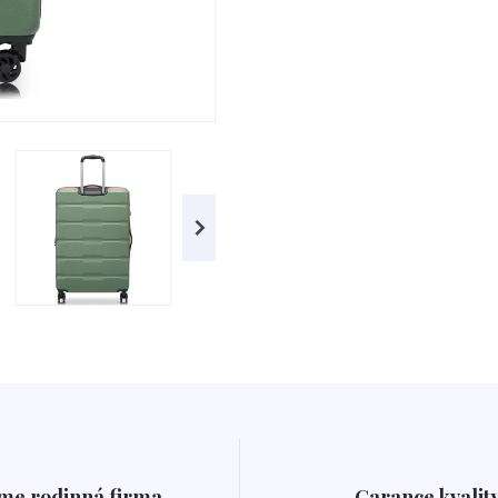
me rodinná firma
Garance kvalit