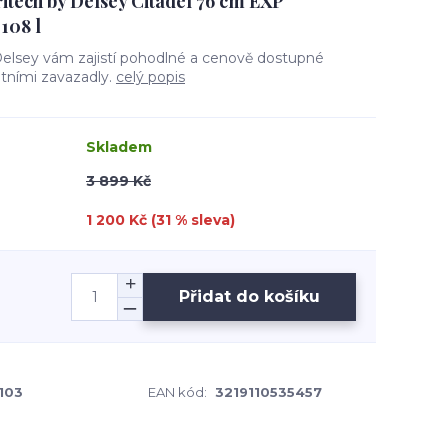
itech by Delsey Citadel 76 cm EXP
108 l
elsey vám zajistí pohodlné a cenově dostupné
itními zavazadly.
celý popis
Skladem
3 899 Kč
1 200 Kč (
31
% sleva)
Přidat do košíku
103
EAN kód:
3219110535457