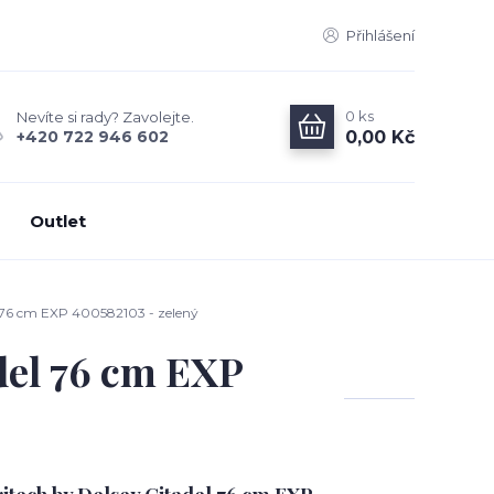
Přihlášení
0
ks
Nevíte si rady? Zavolejte.
0,00 Kč
+420 722 946 602
Outlet
l 76 cm EXP 400582103 - zelený
del 76 cm EXP