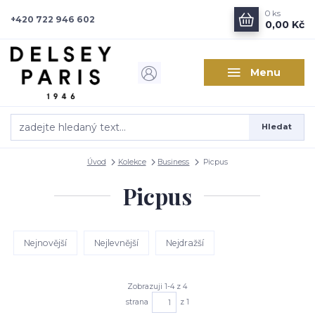
0
ks
+420 722 946 602
0,00 Kč
Menu
Hledat
Úvod
Kolekce
Business
Picpus
Picpus
Nejnovější
Nejlevnější
Nejdražší
Zobrazuji 1-4 z 4
strana
z 1