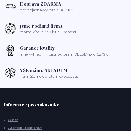
Doprava ZDARMA
pro objednávky nad 3 000 Kč
Jsme rodinná firma
máme více jak 30 let zkušeností
Garance kvality
jsme výhradním distributorem DELSEY pro CZ/SK
VŠE máme SKLADEM
...a můžeme obratem expedovat!
Informace pro zákazníky
O nás
Obchodní podmínky