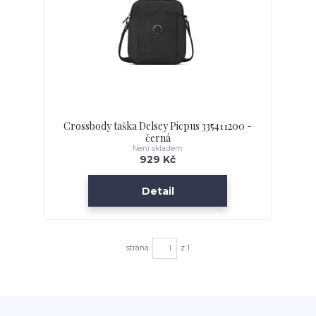
Crossbody taška Delsey Picpus 335411200 -
černá
Není skladem
929 Kč
Detail
strana
z 1