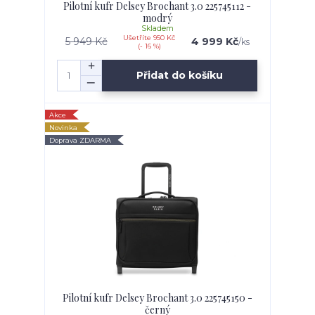
Pilotní kufr Delsey Brochant 3.0 225745112 -
modrý
Skladem
Ušetříte 950 Kč
5 949 Kč
4 999 Kč
/
ks
(- 16 %)
Přidat do košíku
Akce
Novinka
Doprava ZDARMA
Pilotní kufr Delsey Brochant 3.0 225745150 -
černý