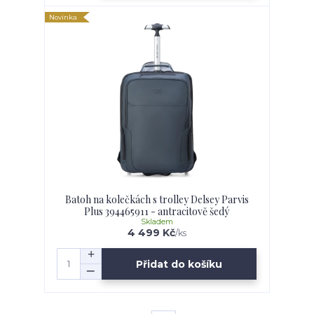
Novinka
Batoh na kolečkách s trolley Delsey Parvis
Plus 394465911 - antracitově šedý
Skladem
4 499 Kč
/
ks
Přidat do košíku