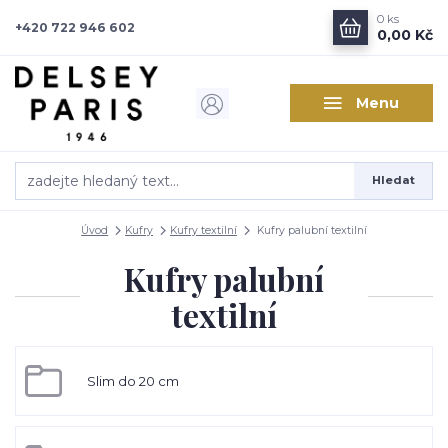
0
ks
+420 722 946 602
0,00 Kč
Menu
Hledat
Úvod
Kufry
Kufry textilní
Kufry palubní textilní
Kufry palubní
textilní
Slim do 20 cm