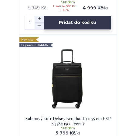
Skladem
Ušetříte 950 Kč
5 949 Kč
4 999 Kč
/
ks
(- 16 %)
Přidat do košíku
Novinka
Doprava ZDARMA
Kabinový kufr Delsey Brochant 3.0 55 cm EXP
225780150 - černý
Skladem
5 799 Kč
/
ks