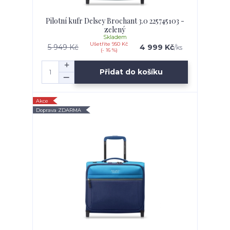
Pilotní kufr Delsey Brochant 3.0 225745103 -
zelený
Skladem
Ušetříte 950 Kč
5 949 Kč
4 999 Kč
/
ks
(- 16 %)
Přidat do košíku
Akce
Doprava ZDARMA