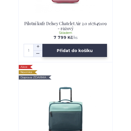
Pilotní kufr Delsey Chatelet Air 2.0 167645109
- růžový
Skladem
7 799 Kč
/
ks
Přidat do košíku
Akce
Novinka
Doprava ZDARMA