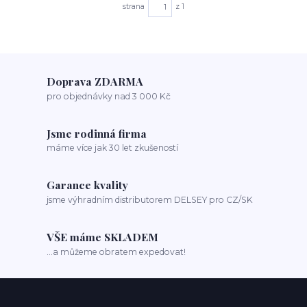
strana
z 1
Doprava ZDARMA
pro objednávky nad 3 000 Kč
Jsme rodinná firma
máme více jak 30 let zkušeností
Garance kvality
jsme výhradním distributorem DELSEY pro CZ/SK
VŠE máme SKLADEM
...a můžeme obratem expedovat!