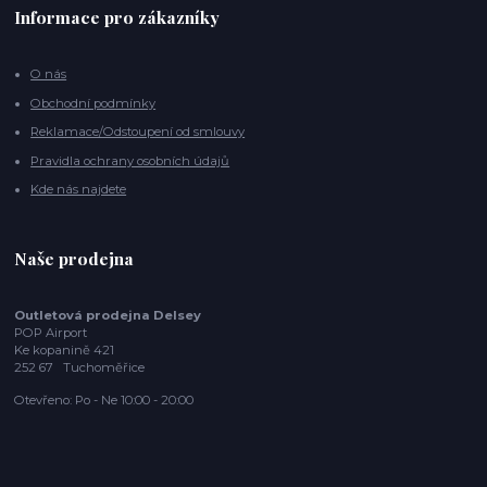
Informace pro zákazníky
O nás
Obchodní podmínky
Reklamace/Odstoupení od smlouvy
Pravidla ochrany osobních údajů
Kde nás najdete
Naše prodejna
Outletová prodejna Delsey
POP Airport
Ke kopanině 421
252 67 Tuchoměřice
Otevřeno: Po - Ne 10:00 - 20:00