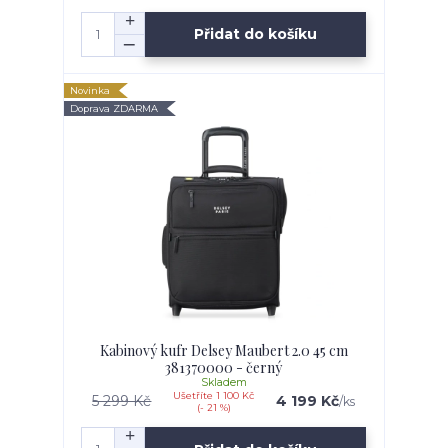
Přidat do košíku
Novinka
Doprava ZDARMA
Kabinový kufr Delsey Maubert 2.0 45 cm
381370000 - černý
Skladem
Ušetříte 1 100 Kč
5 299 Kč
4 199 Kč
/
ks
(- 21 %)