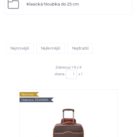
Klasická hloubka do 25 cm
Nejnovější
Nejlevnější
Nejdražší
Zobrazuji 1-9 z 9
strana
z 1
Novinka
Doprava ZDARMA