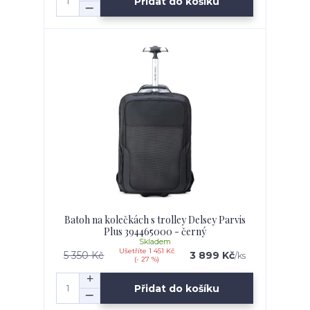
Přidat do košíku
Batoh na kolečkách s trolley Delsey Parvis
Plus 394465000 - černý
Skladem
Ušetříte 1 451 Kč
5 350 Kč
3 899 Kč
/
ks
(- 27 %)
Přidat do košíku