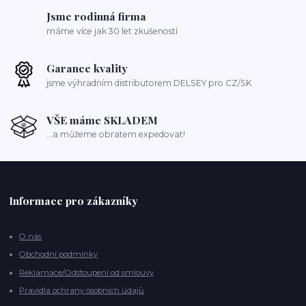
Jsme rodinná firma
máme více jak 30 let zkušeností
Garance kvality
jsme výhradním distributorem DELSEY pro CZ/SK
VŠE máme SKLADEM
...a můžeme obratem expedovat!
Informace pro zákazníky
O nás
Obchodní podmínky
Reklamace/Odstoupení od smlouvy
Pravidla ochrany osobních údajů