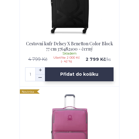
Cestovní kufr Delsey X Benetton Color Block
77 cm 376482100 - černý
Skladem
Ušetříte 2 000 Kč
4 799 Kč
2 799 Kč
/
ks
(- 42 %)
Přidat do košíku
Novinka