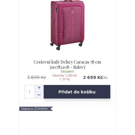
Cestovní kufr Delsey Caracas 78 cm
390782108 - fialový
Skladem
Ušetříte 1 200 Kč
3 899 Kč
2 699 Kč
/
ks
(- 31 %)
Přidat do košíku
Doprava ZDARMA