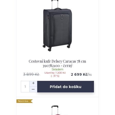
Cestovní kufr Delsey Caracas 78 cm
390782100 - černý
Skladem
Ušetříte 1 200 Kč
3 899 Kč
2 699 Kč
/
ks
(- 31 %)
Přidat do košíku
Novinka