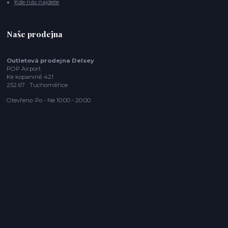
Kde nás najdete
Naše prodejna
Outletová prodejna Delsey
POP Airport
Ke kopanině 421
252 67 Tuchoměřice
Otevřeno: Po - Ne 10:00 - 20:00