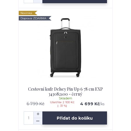
Novinka
Doprava ZDARMA
Cestovní kufr Delsey Pin Up 6 78 cm EXP
343082100 - černý
Skladem
Ušetříte 2 100 Kč
6 799 Kč
4 699 Kč
/
ks
(- 31 %)
Přidat do košíku