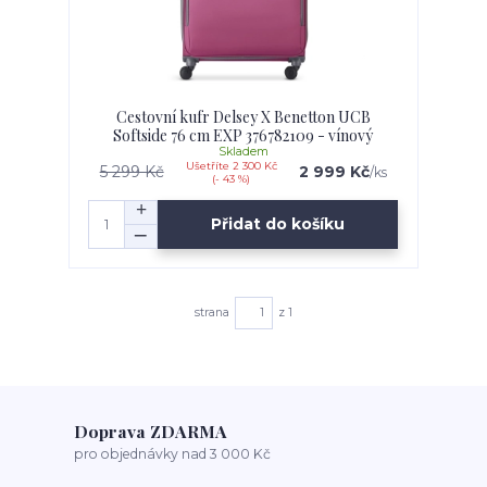
Cestovní kufr Delsey X Benetton UCB
Softside 76 cm EXP 376782109 - vínový
Skladem
Ušetříte 2 300 Kč
5 299 Kč
2 999 Kč
/
ks
(- 43 %)
Přidat do košíku
strana
z 1
Doprava ZDARMA
pro objednávky nad 3 000 Kč