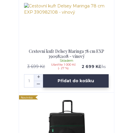
Cestovní kufr Delsey Maringa 78 cm EXP
390982108 - vínový
Skladem
Ušetříte 1 000 Kč
3 699 Kč
2 699 Kč
/
ks
(- 27 %)
Přidat do košíku
Novinka