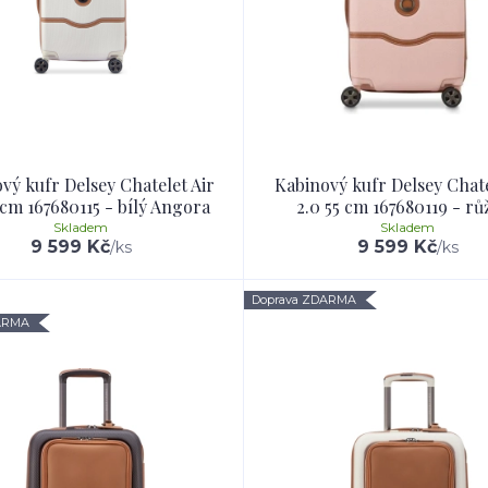
vý kufr Delsey Chatelet Air
Kabinový kufr Delsey Chate
 cm 167680115 - bílý Angora
2.0 55 cm 167680119 - rů
Skladem
Skladem
9 599 Kč
9 599 Kč
/
ks
/
ks
Doprava ZDARMA
ARMA