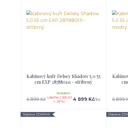
Kabinový kufr Delsey Shadow 5.0 55
Kabinov
cm EXP 287880111 - stříbrný
cm
Skladem
Ušetříte 2 000 Kč
6 899 Kč
4 899 Kč
6 899 
/
ks
(- 29 %)
Doprava ZDARMA
Doprava ZD