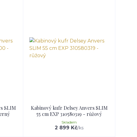
rs SLIM
Kabinový kufr Delsey Anvers SLIM
černý
55 cm EXP 310580319 - růžový
Skladem
2 899 Kč
/
ks