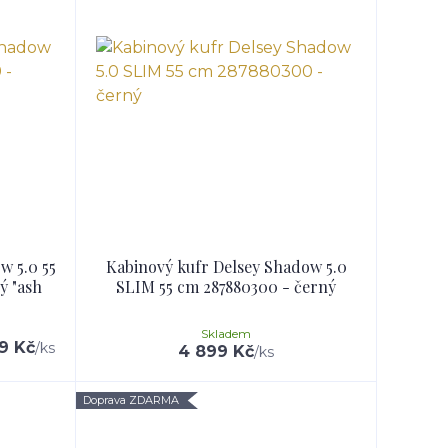
w 5.0 55
Kabinový kufr Delsey Shadow 5.0
ý "ash
SLIM 55 cm 287880300 - černý
Skladem
9 Kč
/
ks
4 899 Kč
/
ks
Doprava ZDARMA