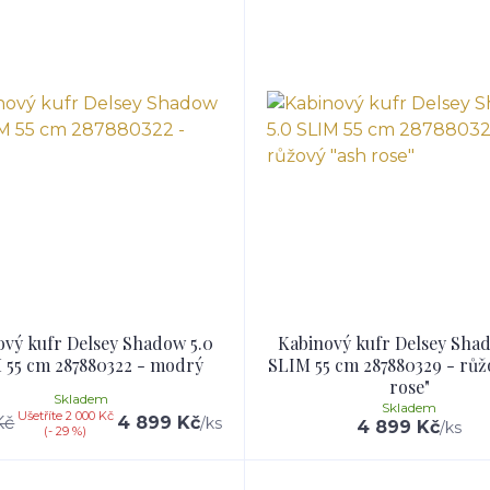
ový kufr Delsey Shadow 5.0
Kabinový kufr Delsey Shad
 55 cm 287880322 - modrý
SLIM 55 cm 287880329 - růž
rose"
Skladem
Skladem
Ušetříte 2 000 Kč
Kč
4 899 Kč
/
ks
4 899 Kč
/
ks
(- 29 %)