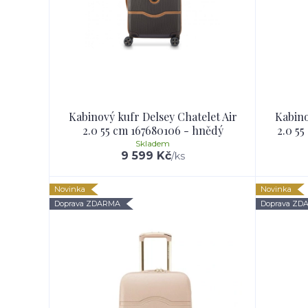
Kabinový kufr Delsey Chatelet Air
Kabino
2.0 55 cm 167680106 - hnědý
2.0 55
Skladem
9 599 Kč
/
ks
Novinka
Novinka
Doprava ZDARMA
Doprava ZD