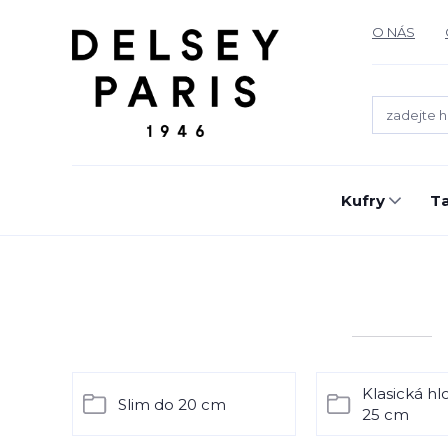
O NÁS
Kufry
T
Klasická h
Slim do 20 cm
25 cm