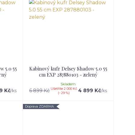
w 5.0 55
Kabinový kufr Delsey Shadow 5.0 55
rný
cm EXP 287880103 - zelený
Skladem
Ušetříte 2 000 Kč
9 Kč
6 899 Kč
4 899 Kč
/
ks
/
ks
(- 29 %)
Doprava ZDARMA