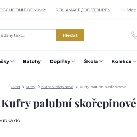
OBCHODNÍ PODMÍNKY
REKLAMACE / ODSTOUPENÍ
Více
Hledat
ašky
Batohy
Doplňky
Škola
Kolekce
Úvod
Kufry
Kufry skořepinové
Kufry palubní skořepinové
Kufry palubní skořepinové
loubka do