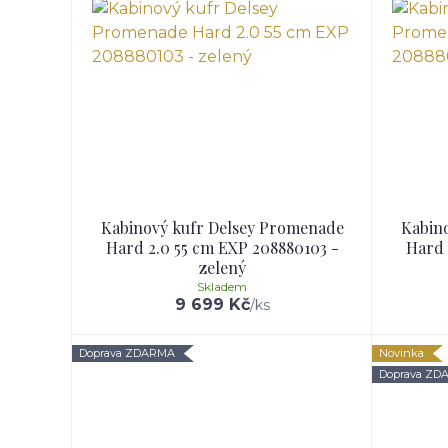
Kabinový kufr Delsey Promenade
Kabin
Hard 2.0 55 cm EXP 208880103 -
Hard 
zelený
Skladem
9 699 Kč
/
ks
Doprava ZDARMA
Novinka
Doprava ZD