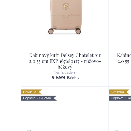
Kabinový kufr Delsey Chatelet Air
Kabino
2.0 55 cm EXP 167680127 - růžovo-
2.0 5
béžový
Není skladem
9 599 Kč
/
ks
Novinka
Novinka
Doprava ZDARMA
Doprava ZD