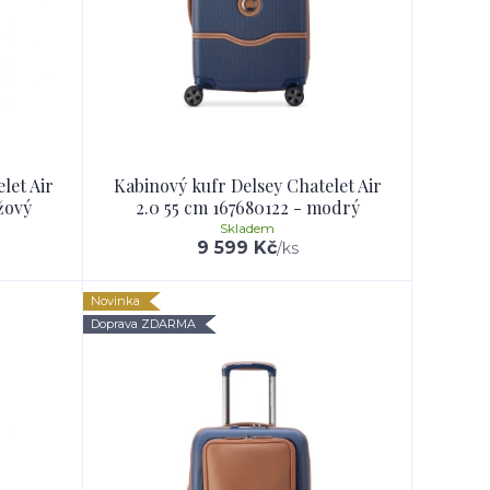
let Air
Kabinový kufr Delsey Chatelet Air
žový
2.0 55 cm 167680122 - modrý
Skladem
9 599 Kč
/
ks
Novinka
Doprava ZDARMA