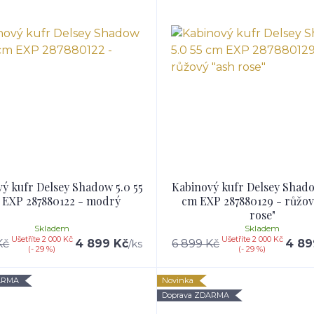
ý kufr Delsey Shadow 5.0 55
Kabinový kufr Delsey Shado
 EXP 287880122 - modrý
cm EXP 287880129 - růžov
rose"
Skladem
Skladem
Ušetříte 2 000 Kč
Ušetříte 2 000 Kč
Kč
4 899 Kč
6 899 Kč
4 89
/
ks
(- 29 %)
(- 29 %)
ARMA
Novinka
Doprava ZDARMA