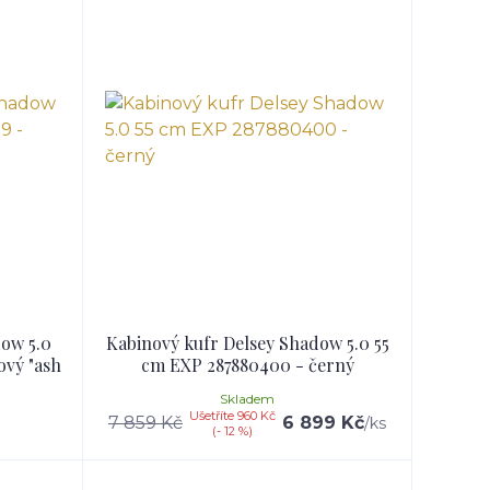
ow 5.0
Kabinový kufr Delsey Shadow 5.0 55
ový "ash
cm EXP 287880400 - černý
Skladem
Ušetříte 960 Kč
7 859 Kč
6 899 Kč
/
ks
(- 12 %)