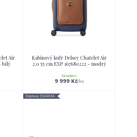
let Air
Kabinový kufr Delsey Chatelet Air
 bílý
2.0 55 cm EXP 167680222 - modrý
Skladem
9 999 Kč
/
ks
Doprava ZDARMA