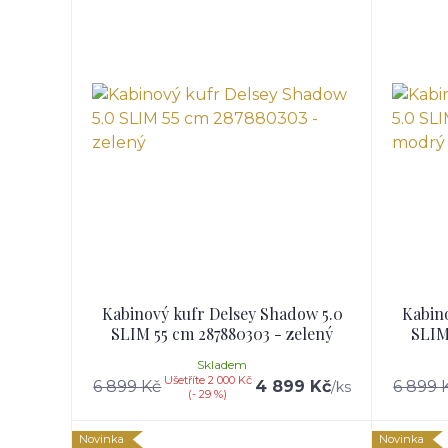
Kabinový kufr Delsey Shadow 5.0
Kabin
SLIM 55 cm 287880303 - zelený
SLIM
Skladem
Ušetříte 2 000 Kč
6 899 Kč
4 899 Kč
6 899 
/
ks
(- 29 %)
Novinka
Novinka