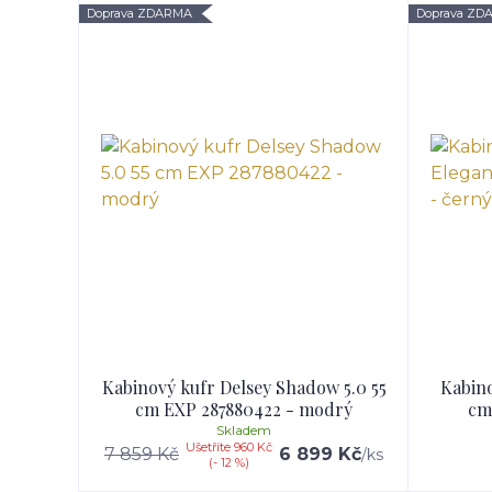
Doprava ZDARMA
Doprava ZD
Kabinový kufr Delsey Shadow 5.0 55
Kabino
cm EXP 287880422 - modrý
cm
Skladem
Ušetříte 960 Kč
7 859 Kč
6 899 Kč
/
ks
(- 12 %)