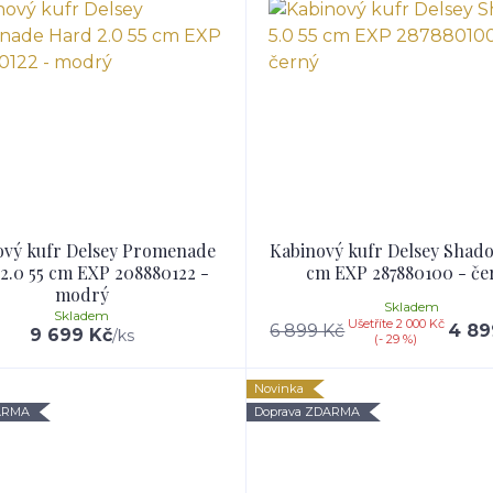
ový kufr Delsey Promenade
Kabinový kufr Delsey Shado
2.0 55 cm EXP 208880122 -
cm EXP 287880100 - če
modrý
Skladem
Skladem
Ušetříte 2 000 Kč
6 899 Kč
4 89
9 699 Kč
/
ks
(- 29 %)
Novinka
ARMA
Doprava ZDARMA