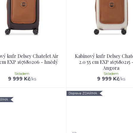
vý kufr Delsey Chatelet Air
Kabinový kufr Delsey Chate
5 cm EXP 167680206 - hnědý
2.0 55 cm EXP 167680215 -
Angora
Skladem
Skladem
9 999 Kč
9 999 Kč
/
ks
/
ks
Doprava ZDARMA
ARMA