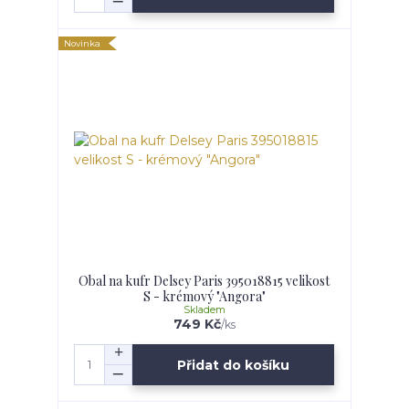
Novinka
Obal na kufr Delsey Paris 395018815 velikost
S - krémový "Angora"
Skladem
749 Kč
/
ks
Přidat do košíku