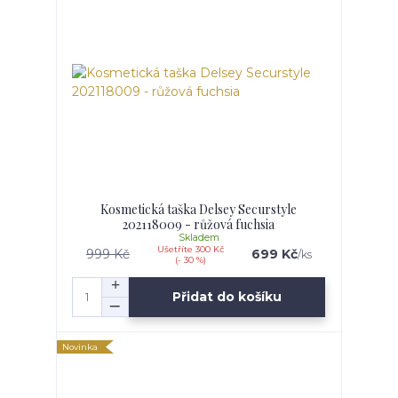
Kosmetická taška Delsey Securstyle
202118009 - růžová fuchsia
Skladem
Ušetříte 300 Kč
999 Kč
699 Kč
/
ks
(- 30 %)
Přidat do košíku
Novinka