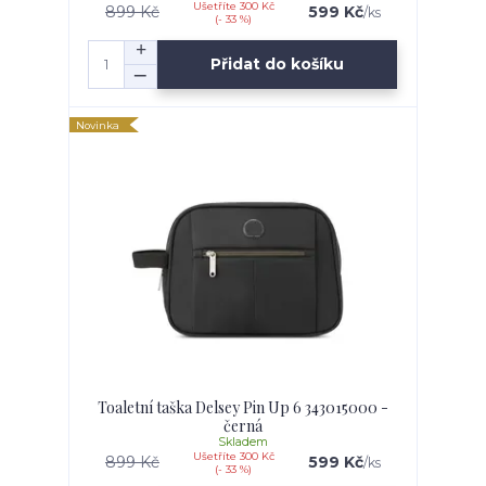
Ušetříte 300 Kč
899 Kč
599 Kč
/
ks
(- 33 %)
Přidat do košíku
Novinka
Toaletní taška Delsey Pin Up 6 343015000 -
černá
Skladem
Ušetříte 300 Kč
899 Kč
599 Kč
/
ks
(- 33 %)