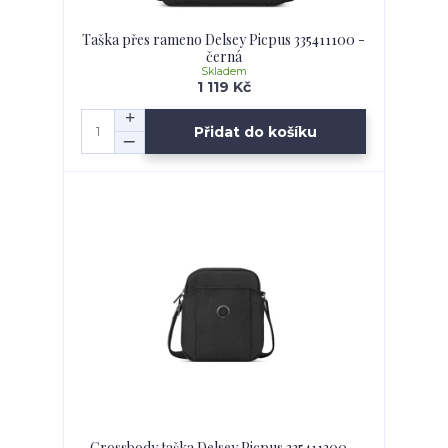
Taška přes rameno Delsey Picpus 335411100 -
černá
Skladem
1 119 Kč
Přidat do košíku
Crossbody taška Delsey Picpus 335411200 -