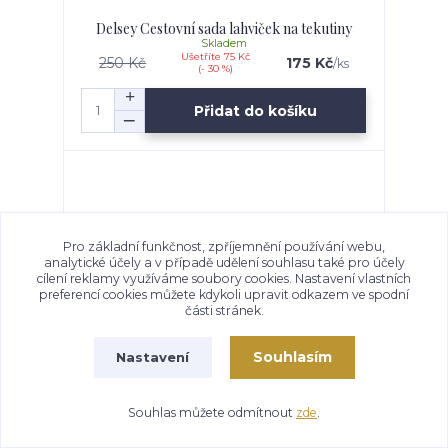
Delsey Cestovní sada lahviček na tekutiny
Skladem
Ušetříte 75 Kč
250 Kč
175 Kč
/
ks
(- 30 %)
Přidat do košíku
Pro základní funkčnost, zpříjemnění používání webu,
analytické účely a v případě udělení souhlasu také pro účely
cílení reklamy využíváme soubory cookies. Nastavení vlastních
preferencí cookies můžete kdykoli upravit odkazem ve spodní
části stránek.
Souhlasím
Nastavení
Souhlas můžete odmítnout
zde
.
Delsey zámek na kufr 94319000 - černý
Skladem