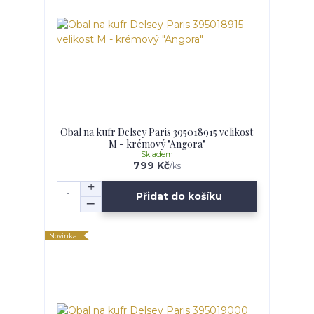
Obal na kufr Delsey Paris 395018915 velikost
M - krémový "Angora"
Skladem
799 Kč
/
ks
Přidat do košíku
Novinka