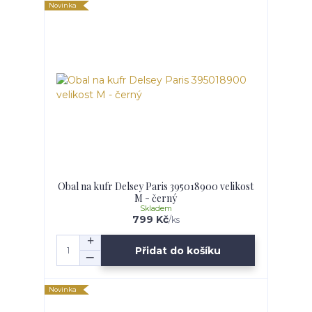
Novinka
Obal na kufr Delsey Paris 395018900 velikost
M - černý
Skladem
799 Kč
/
ks
Přidat do košíku
Novinka