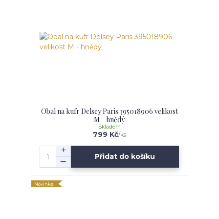
Obal na kufr Delsey Paris 395018906 velikost
M - hnědý
Skladem
799 Kč
/
ks
Přidat do košíku
Novinka