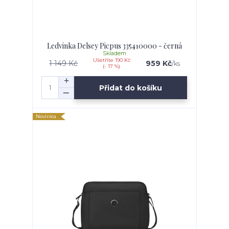
Ledvinka Delsey Picpus 335410000 - černá
Skladem
Ušetříte 190 Kč
1 149 Kč
959 Kč
/
ks
(- 17 %)
Přidat do košíku
Novinka