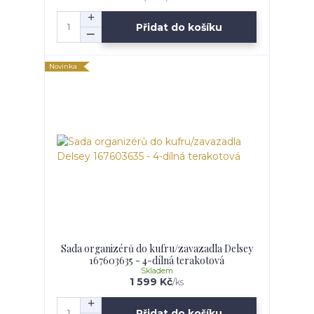
Přidat do košíku
Novinka
Sada organizérů do kufru/zavazadla Delsey
167603635 - 4-dílná terakotová
Skladem
1 599 Kč
/
ks
Přidat do košíku