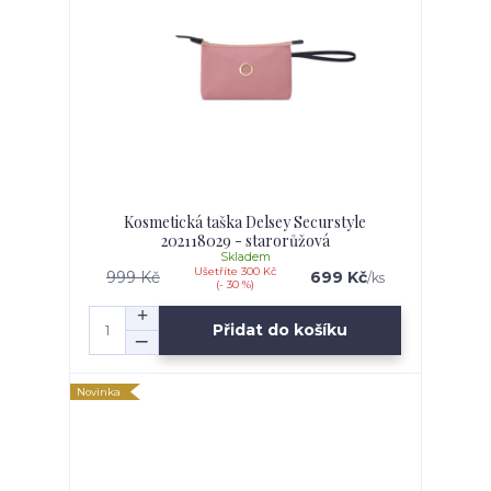
Kosmetická taška Delsey Securstyle
202118029 - starorůžová
Skladem
Ušetříte 300 Kč
999 Kč
699 Kč
/
ks
(- 30 %)
Přidat do košíku
Novinka