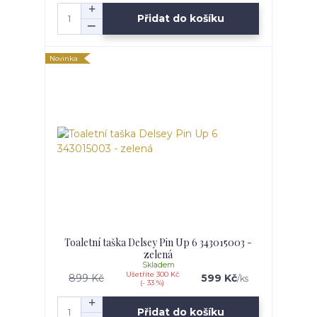
Přidat do košíku
Novinka
Toaletní taška Delsey Pin Up 6 343015003 -
zelená
Skladem
Ušetříte 300 Kč
899 Kč
599 Kč
/
ks
(- 33 %)
Přidat do košíku