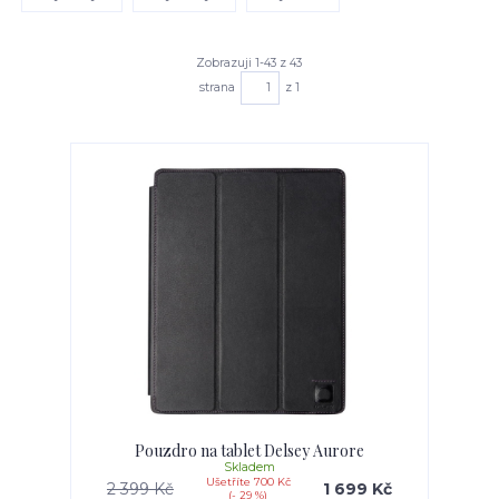
Zobrazuji 1-43 z 43
strana
z 1
Pouzdro na tablet Delsey Aurore
Skladem
Ušetříte 700 Kč
2 399 Kč
1 699 Kč
(- 29 %)