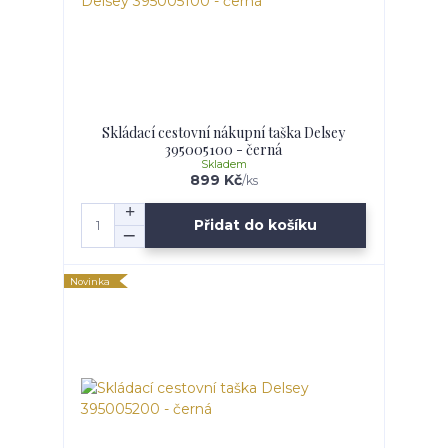
Skládací cestovní nákupní taška Delsey
395005100 - černá
Skladem
899 Kč
/
ks
Přidat do košíku
Novinka