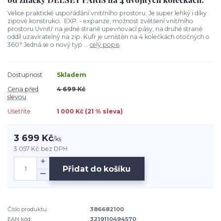
Velice praktické uspořádání vnitřního prostoru. Je super lehký i díky
zipové konstrukci. EXP. - expanze, možnost zvětšení vnitřního
prostoru Uvnitř na jedné straně upevňovací pásy, na druhé straně
oddíl uzavíratelný na zip. Kufr je umístěn na 4 kolečkách otočných o
360° Jedná se o nový typ ...
celý popis
Dostupnost
Skladem
Cena před
4 699 Kč
slevou
Ušetříte
1 000 Kč (
21
% sleva)
3 699 Kč
/
ks
3 057 Kč
bez DPH
Přidat do košíku
Číslo produktu:
386682100
EAN kód:
3219110494570