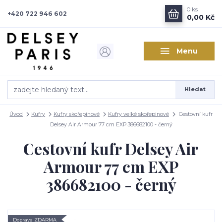
0
ks
+420 722 946 602
0,00 Kč
Menu
Hledat
Úvod
Kufry
Kufry skořepinové
Kufry velké skořepinové
Cestovní kufr
Delsey Air Armour 77 cm EXP 386682100 - černý
Cestovní kufr Delsey Air
Armour 77 cm EXP
386682100 - černý
Doprava ZDARMA