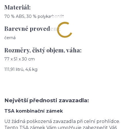
Materiál:
70 % ABS, 30 % polykarbonát
Barevné provedení:
černá
Rozměry, čistý objem, váha:
77 x 51 x 30 cm
111,91 litrů, 4,6 kg
Největší přednosti zavazadla:
TSA kombinační zámek
Už žádná poškozená zavazadla při celní prohlídce.
Tento TSA zámek Vám umožňuje zabezpečit Váš