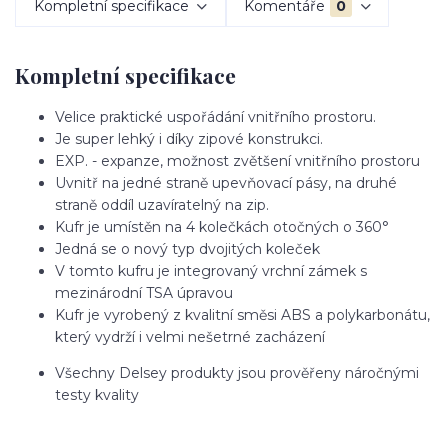
Kompletní specifikace
Komentáře
0
Kompletní specifikace
Velice praktické uspořádání vnitřního prostoru.
Je super lehký i díky zipové konstrukci.
EXP. - expanze, možnost zvětšení vnitřního prostoru
Uvnitř na jedné straně upevňovací pásy, na druhé
straně oddíl uzavíratelný na zip.
Kufr je umístěn na 4 kolečkách otočných o 360°
Jedná se o nový typ dvojitých koleček
V tomto kufru je integrovaný vrchní zámek s
mezinárodní TSA úpravou
Kufr je vyrobený z kvalitní směsi ABS a polykarbonátu,
který vydrží i velmi nešetrné zacházení
Všechny Delsey produkty jsou prověřeny náročnými
testy kvality