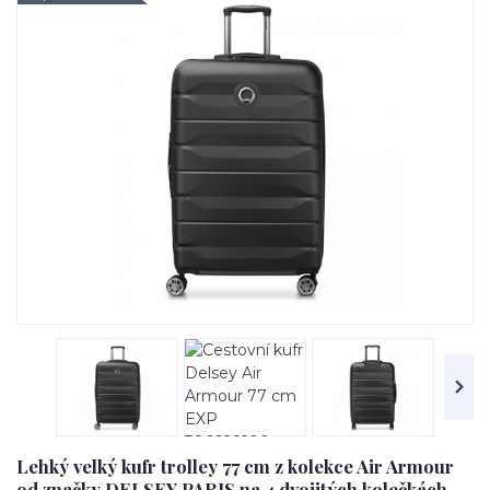
Lehký velký kufr trolley 77 cm z kolekce Air Armour
od značky DELSEY PARIS na 4 dvojitých kolečkách.