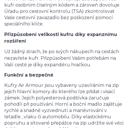
kufr osobním číselným kódem a zároveň dovoluje
Úřadu pro cestovní kontrolu (TSA) zkontrolovat
Vaše cestovní zavazadlo bez poškození pomocí
speciálního klíče.
Přizpůsobení velikosti kufru díky expanznímu
rozšíření
Už žádný strach, že po svých nákupech na cestách
nezavřete kufr. Přizpůsobení Vašim potřebám na
Vaší cestě je díky expandéru hračkou.
Funkční a bezpečné
Kufry Air Armour jsou vybaveny uzavíráním na zip
jejich hlavní komory do kterého lze přidat i visací
zámek. Jejich polyesterová podšívka zaručuje
pohodlí při používání. Horní a boční madlo zajišťuje
rychlé a snadné vyzvednutí a manévrování v
letadle , vlaku či automobilu. Díky elastickému
popruhu a síťované přepážce na zip udržíte své věci