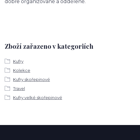
dobře organizované a oddělené.
Zboží zařazeno v kategoriích
Kufry
Kolekce
Kufry skořepinové
Travel
Kufry velké skořepinové