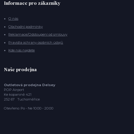
Informace pro zákazníky
O nás
Obchodní podmínky
Reklamace/Odstoupení od smlouvy
Pravidla ochrany osobních údajů
Kde nás najdete
Naše prodejna
Outletová prodejna Delsey
POP Airport
Ke kopanině 421
252 67 Tuchoměřice
Otevřeno: Po - Ne 10:00 - 20:00