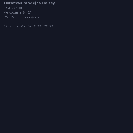
Outletová prodejna Delsey
POP Airport
Ke kopanině 421
252 67 Tuchoměřice
Otevřeno: Po - Ne 10:00 - 20:00