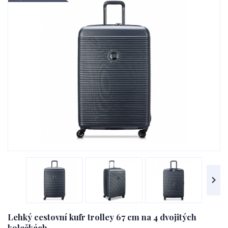
Lehký cestovní kufr trolley 67 cm na 4 dvojitých
kolečkách.