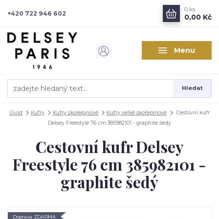
0
ks
+420 722 946 602
0,00 Kč
Menu
Hledat
Úvod
Kufry
Kufry skořepinové
Kufry velké skořepinové
Cestovní kufr
Delsey Freestyle 76 cm 385982101 - graphite šedý
Cestovní kufr Delsey
Freestyle 76 cm 385982101 -
graphite šedý
Doprava ZDARMA