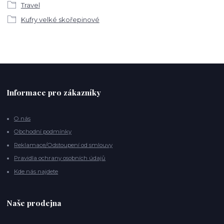
Travel
Kufry velké skořepinové
Informace pro zákazníky
O nás
Obchodní podmínky
Reklamace/Odstoupení od smlouvy
Pravidla ochrany osobních údajů
Kde nás najdete
Naše prodejna