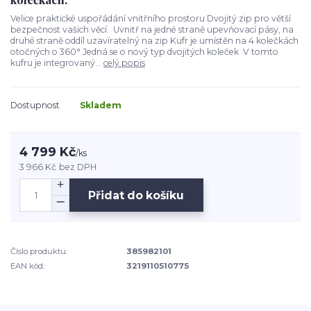
Velice praktické uspořádání vnitřního prostoru Dvojitý zip pro větší
bezpečnost vašich věcí. Uvnitř na jedné straně upevňovací pásy, na
druhé straně oddíl uzavíratelný na zip Kufr je umístěn na 4 kolečkách
otočných o 360° Jedná se o nový typ dvojitých koleček V tomto
kufru je integrovaný...
celý popis
Dostupnost
Skladem
4 799 Kč
/
ks
3 966 Kč
bez DPH
Přidat do košíku
Číslo produktu:
385982101
EAN kód:
3219110510775