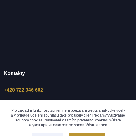
Kontakty
+420 722 946 602
obchod@mendosinashop.cz
Pro základní funkčnost, zpříjemnění používání webu, analytické účely
a v případě udělení souhlasu také pro účely cílení reklamy využíváme
soubory cookies. Nastavení vlastních preferencí cookies můžete
kdykoli upravit odkazem ve spodní části stránek.