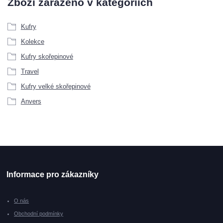
Zboží zařazeno v kategoriích
Kufry
Kolekce
Kufry skořepinové
Travel
Kufry velké skořepinové
Anvers
Informace pro zákazníky
O nás
Obchodní podmínky