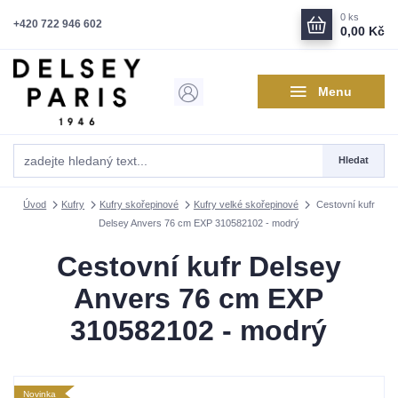
0
ks
+420 722 946 602
0,00 Kč
Menu
Hledat
Úvod
Kufry
Kufry skořepinové
Kufry velké skořepinové
Cestovní kufr
Delsey Anvers 76 cm EXP 310582102 - modrý
Cestovní kufr Delsey
Anvers 76 cm EXP
310582102 - modrý
Novinka