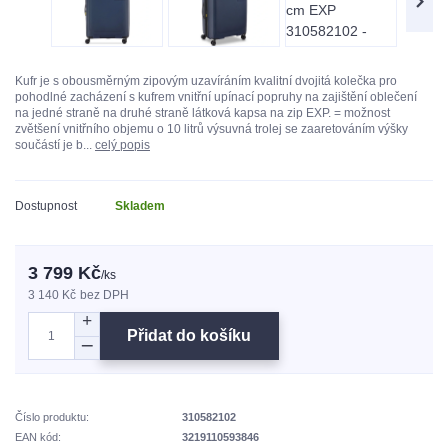
Kufr je s obousměrným zipovým uzavíráním kvalitní dvojitá kolečka pro
pohodlné zacházení s kufrem vnitřní upínací popruhy na zajištění oblečení
na jedné straně na druhé straně látková kapsa na zip EXP. = možnost
zvětšení vnitřního objemu o 10 litrů výsuvná trolej se zaaretováním výšky
součástí je b...
celý popis
Dostupnost
Skladem
3 799 Kč
/
ks
3 140 Kč
bez DPH
Přidat do košíku
Číslo produktu:
310582102
EAN kód:
3219110593846