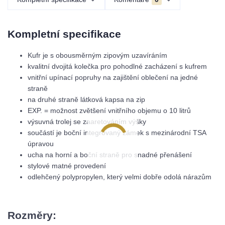
Kompletní specifikace
Kufr je s obousměrným zipovým uzavíráním
kvalitní dvojitá kolečka pro pohodlné zacházení s kufrem
vnitřní upínací popruhy na zajištění oblečení na jedné
straně
na druhé straně látková kapsa na zip
EXP. = možnost zvětšení vnitřního objemu o 10 litrů
výsuvná trolej se zaaretováním výšky
součástí je boční integrovaný zámek s mezinárodní TSA
úpravou
ucha na horní a boční straně pro snadné přenášení
stylové matné provedení
odlehčený polypropylen, který velmi dobře odolá nárazům
Rozměry: