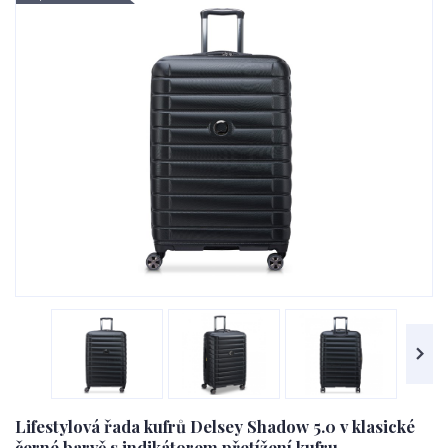
Lifestylová řada kufrů Delsey Shadow 5.0 v klasické
černé barvě s indikátorem přetížení kufru.