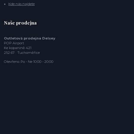
Kde nás najdete
Naše prodejna
Outletová prodejna Delsey
POP Airport
Ke kopanině 421
252 67 Tuchoměřice
Otevřeno: Po - Ne 10:00 - 20:00