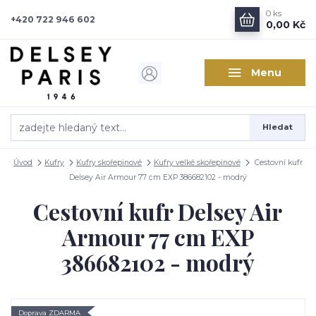
0
ks
+420 722 946 602
0,00 Kč
Menu
Hledat
Úvod
Kufry
Kufry skořepinové
Kufry velké skořepinové
Cestovní kufr
Delsey Air Armour 77 cm EXP 386682102 - modrý
Cestovní kufr Delsey Air
Armour 77 cm EXP
386682102 - modrý
Doprava ZDARMA