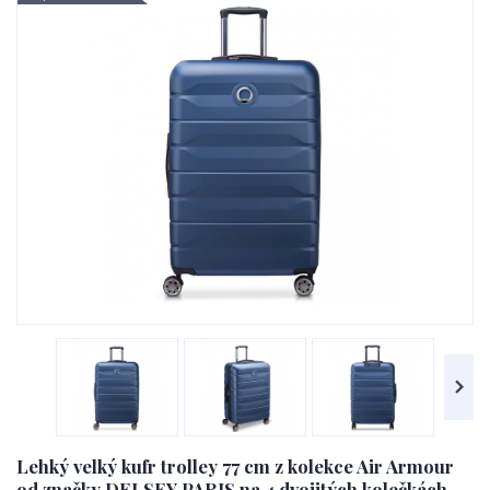
Lehký velký kufr trolley 77 cm z kolekce Air Armour
od značky DELSEY PARIS na 4 dvojitých kolečkách.