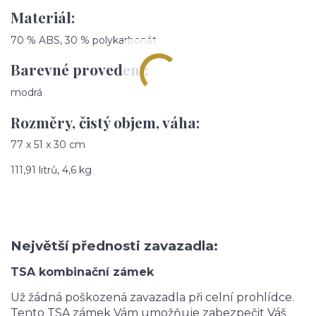
Materiál:
70 % ABS, 30 % polykarbonát
Barevné provedení:
modrá
Rozměry, čistý objem, váha:
77 x 51 x 30 cm
111,91 litrů, 4,6 kg
Největší přednosti zavazadla:
TSA kombinační zámek
Už žádná poškozená zavazadla při celní prohlídce.
Tento TSA zámek Vám umožňuje zabezpečit Váš