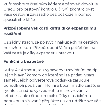
kufr osobním číselným kódem a zároveň dovoluje
Úřadu pro cestovní kontrolu (TSA) zkontrolovat
Vaše cestovní zavazadlo bez poškození pomocí
speciálního klíče.
Přizpůsobení velikosti kufru díky expanznímu
rozšíření
Už žádný strach, že po svých nákupech na cestách
nezavřete kufr. Přizpůsobení Vašim potřebám na
Vaší cestě je díky expandéru hračkou.
Funkční a bezpečné
Kufry Air Armour jsou vybaveny uzavíráním na zip
jejich hlavní komory do kterého lze přidat i visací
zámek. Jejich polyesterová podšívka zaručuje
pohodlí při používání. Horní a boční madlo zajišťuje
rychlé a snadné vyzvednutí a manévrování v
letadle , vlaku či automobilu. Díky elastickému
popruhu a síťované přepážce na zip udržíte své věci