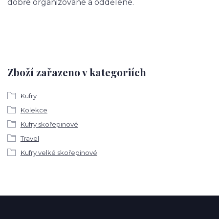
dobře organizované a oddělené.
Zboží zařazeno v kategoriích
Kufry
Kolekce
Kufry skořepinové
Travel
Kufry velké skořepinové