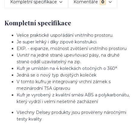
Kompletní specifikace
Komentáře
0
Kompletní specifikace
Velice praktické uspořádání vnitřního prostoru.
Je super lehký i díky zipové konstrukci.
EXP. - expanze, možnost zvětšení vnitřního prostoru
Uvnitř na jedné straně upevňovací pásy, na druhé
straně oddíl uzavíratelný na zip.
Kufr je umístěn na 4 kolečkách otočných o 360°
Jedná se o nový typ dvojitých koleček
V tomto kufru je integrovaný vrchní zámek s
mezinárodní TSA úpravou
Kufr je vyrobený z kvalitní směsi ABS a polykarbonátu,
který vydrží i velmi nešetrné zacházení
Všechny Delsey produkty jsou prověřeny náročnými
testy kvality