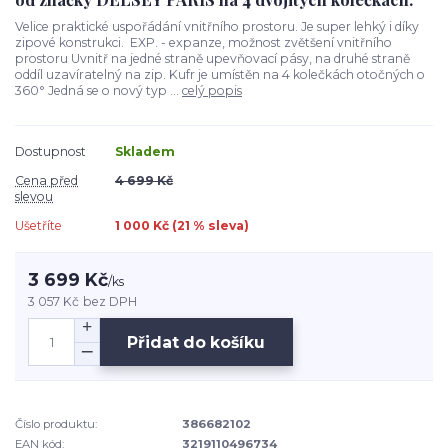
Velice praktické uspořádání vnitřního prostoru. Je super lehký i díky
zipové konstrukci. EXP. - expanze, možnost zvětšení vnitřního
prostoru Uvnitř na jedné straně upevňovací pásy, na druhé straně
oddíl uzavíratelný na zip. Kufr je umístěn na 4 kolečkách otočných o
360° Jedná se o nový typ ...
celý popis
Dostupnost
Skladem
Cena před
4 699 Kč
slevou
Ušetříte
1 000 Kč (
21
% sleva)
3 699 Kč
/
ks
3 057 Kč
bez DPH
Přidat do košíku
Číslo produktu:
386682102
EAN kód:
3219110496734