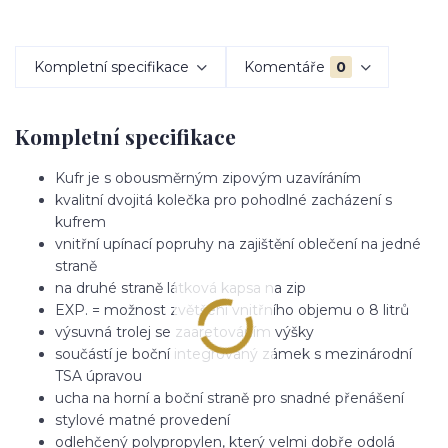
Kompletní specifikace
Komentáře
0
Kompletní specifikace
Kufr je s obousměrným zipovým uzavíráním
kvalitní dvojitá kolečka pro pohodlné zacházení s
kufrem
vnitřní upínací popruhy na zajištění oblečení na jedné
straně
na druhé straně látková kapsa na zip
EXP. = možnost zvětšení vnitřního objemu o 8 litrů
výsuvná trolej se zaaretováním výšky
součástí je boční integrovaný zámek s mezinárodní
TSA úpravou
ucha na horní a boční straně pro snadné přenášení
stylové matné provedení
odlehčený polypropylen, který velmi dobře odolá