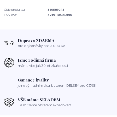
Číslo produktu:
310581045
EAN kód:
3219110593990
Doprava ZDARMA
pro objednávky nad 3 000 Kč
Jsme rodinná firma
máme více jak 30 let zkušeností
Garance kvality
jsme výhradním distributorem DELSEY pro CZ/SK
VŠE máme SKLADEM
...a můžeme obratem expedovat!