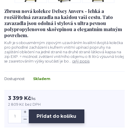
Zbrusu nová kolekce Delsey Anvers - lehká a
rozšiřitelná zavazadla na každou vaši cestu. Tato
zavazadla jsou odolná i stylová s ultra pevnou
polypropylenovou skořepinou a elegantním matným
povrchem.
Kufr je s obousměrným zipovým uzavíráním kvalitní dvojitá kolečka
pro pohodlné zacházení s kufrem vnitřní upínací popruhy na
zajištění oblečení na jedné straně na druhé straně látková kapsa na
zip EXP. = možnost zvětšení vnitřního objemu o 8 litrů výsuvná trolej
se zaaretováním výšky součástí je bo...
celý popis
Dostupnost
Skladem
3 399 Kč
/
ks
2 809 Kč
bez DPH
Přidat do košíku