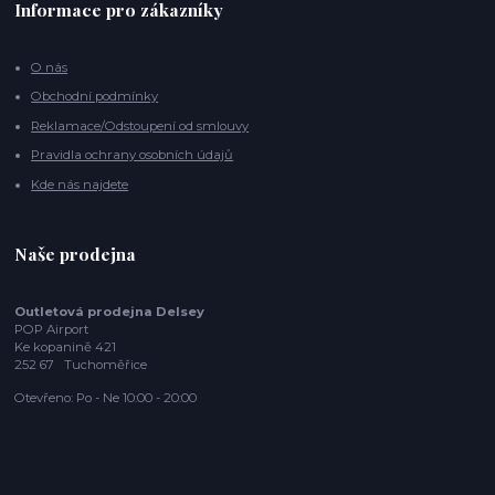
Informace pro zákazníky
O nás
Obchodní podmínky
Reklamace/Odstoupení od smlouvy
Pravidla ochrany osobních údajů
Kde nás najdete
Naše prodejna
Outletová prodejna Delsey
POP Airport
Ke kopanině 421
252 67 Tuchoměřice
Otevřeno: Po - Ne 10:00 - 20:00