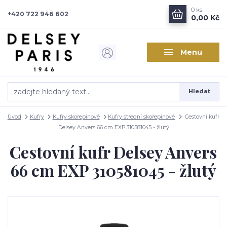
0
ks
+420 722 946 602
0,00 Kč
Menu
Hledat
Úvod
Kufry
Kufry skořepinové
Kufry střední skořepinové
Cestovní kufr
Delsey Anvers 66 cm EXP 310581045 - žlutý
Cestovní kufr Delsey Anvers
66 cm EXP 310581045 - žlutý