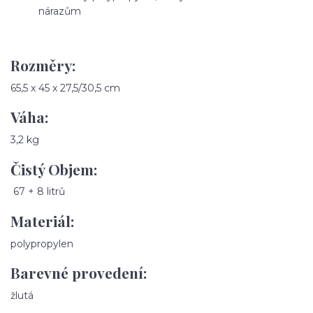
nárazům
Rozměry:
65,5 x 45 x 27,5/30,5 cm
Váha:
3,2 kg
Čistý Objem:
67 + 8 litrů
Materiál:
polypropylen
Barevné provedení:
žlutá