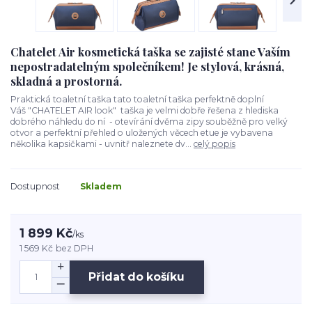
Chatelet Air kosmetická taška se zajisté stane Vaším
nepostradatelným společníkem! Je stylová, krásná,
skladná a prostorná.
Praktická toaletní taška tato toaletní taška perfektně doplní
Váš "CHATELET AIR look" taška je velmi dobře řešena z hlediska
dobrého náhledu do ní - otevírání dvěma zipy souběžně pro velký
otvor a perfektní přehled o uložených věcech etue je vybavena
několika kapsičkami - uvnitř naleznete dv...
celý popis
Dostupnost
Skladem
1 899 Kč
/
ks
1 569 Kč
bez DPH
Přidat do košíku