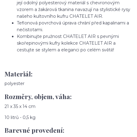
její odolný polyesterový materiál s chevronovým
vzorem a žakárová tkanina navazují na stylistické rysy
našeho kultovního kufru CHATELET AIR.
Teflonová povrchová úprava chrání před kapalinami a
nečistotami.
Kombinujte pružnost CHATELET AIR s pevnými
skořepinovými kufry kolekce CHATELET AIR a
cestujte se stylem a eleganci po celém světě!
Materiál:
polyester
Rozměry, objem, váha:
21 x 35 x 14 cm
10 litrů - 0,5
kg
Barevné provedení: