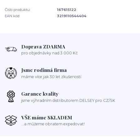
Číslo produktu:
167615122
EAN kód:
3219110544404
Doprava ZDARMA
pro objednávky nad 3 000 Kč
Jsme rodinná firma
máme více jak 30 let zkušeností
Garance kvality
jsme výhradním distributorem DELSEY pro CZ/SK
VŠE máme SKLADEM
...a můžeme obratem expedovat!