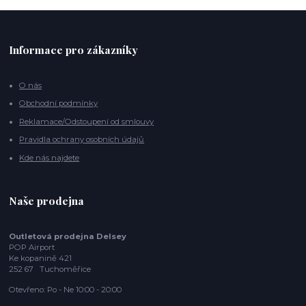
Informace pro zákazníky
O nás
Obchodní podmínky
Reklamace/Odstoupení od smlouvy
Pravidla ochrany osobních údajů
Kde nás najdete
Naše prodejna
Outletová prodejna Delsey
POP Airport
Ke kopanině 421
252 67 Tuchoměřice
Otevřeno: Po - Ne 10:00 - 20:00