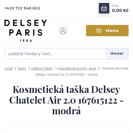
0
ks
+420 722 946 602
0,00 Kč
Menu
Hledat
Úvod
Tašky
Cestovní tašky
Kosmetické kufříky, etue
Kosmetická taška
Delsey Chatelet Air 2.0 167615122 - modrá
Kosmetická taška Delsey
Chatelet Air 2.0 167615122 -
modrá