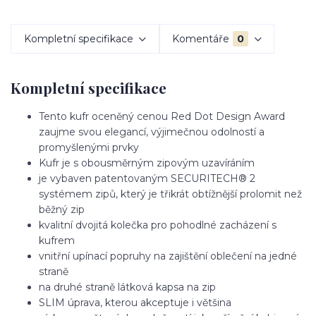
Kompletní specifikace
Komentáře
0
Kompletní specifikace
Tento kufr oceněný cenou Red Dot Design Award
zaujme svou elegancí, výjimečnou odolností a
promyšlenými prvky
Kufr je s obousměrným zipovým uzavíráním
je vybaven patentovaným SECURITECH® 2
systémem zipů, který je třikrát obtížnější prolomit než
běžný zip
kvalitní dvojitá kolečka pro pohodlné zacházení s
kufrem
vnitřní upínací popruhy na zajištění oblečení na jedné
straně
na druhé straně látková kapsa na zip
SLIM úprava, kterou akceptuje i většina