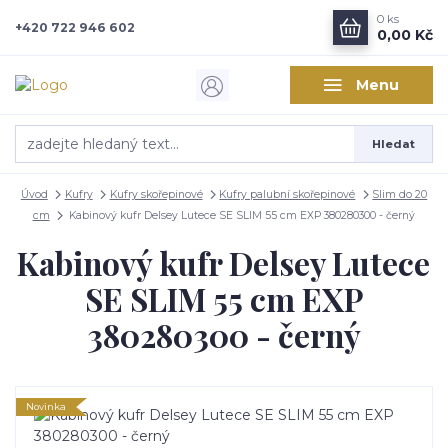
0
ks
+420 722 946 602
0,00 Kč
Menu
Hledat
Úvod
Kufry
Kufry skořepinové
Kufry palubní skořepinové
Slim do 20
cm
Kabinový kufr Delsey Lutece SE SLIM 55 cm EXP 380280300 - černý
Kabinový kufr Delsey Lutece
SE SLIM 55 cm EXP
380280300 - černý
Novinka