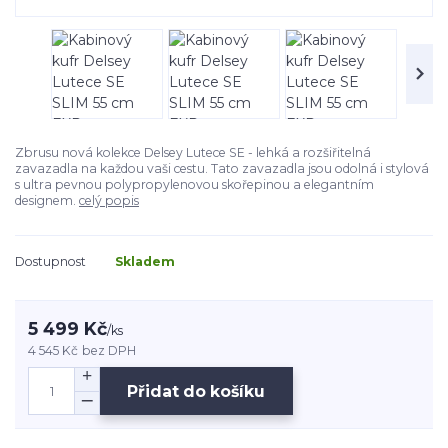
Zbrusu nová kolekce Delsey Lutece SE - lehká a rozšiřitelná
zavazadla na každou vaši cestu. Tato zavazadla jsou odolná i stylová
s ultra pevnou polypropylenovou skořepinou a elegantním
designem.
celý popis
Dostupnost
Skladem
5 499 Kč
/
ks
4 545 Kč
bez DPH
Přidat do košíku