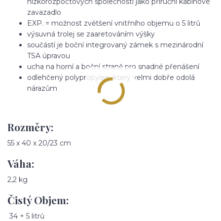
nízkorozpočtových společností jako příruční kabinové
zavazadlo
EXP. = možnost zvětšení vnitřního objemu o 5 litrů
výsuvná trolej se zaaretováním výšky
součástí je boční integrovaný zámek s mezinárodní
TSA úpravou
ucha na horní a boční straně pro snadné přenášení
odlehčený polypropylen, který velmi dobře odolá
nárazům
Rozměry:
55 x 40 x 20/23 cm
Váha:
2,2 kg
Čistý Objem:
34 + 5 litrů