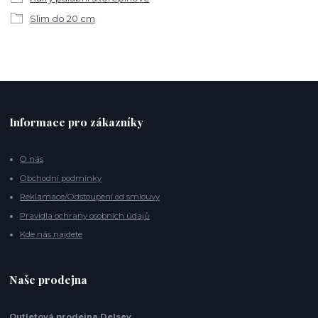
Slim do 20 cm
Informace pro zákazníky
O nás
Obchodní podmínky
Reklamace/Odstoupení od smlouvy
Pravidla ochrany osobních údajů
Kde nás najdete
Naše prodejna
Outletová prodejna Delsey