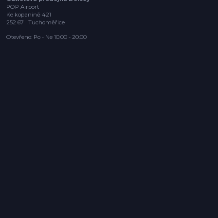
POP Airport
Ke kopanině 421
252 67 Tuchoměřice
Otevřeno: Po - Ne 10:00 - 20:00