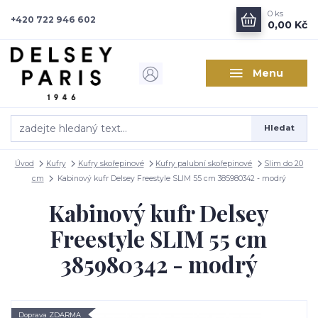
0
ks
+420 722 946 602
0,00 Kč
Menu
Hledat
Úvod
Kufry
Kufry skořepinové
Kufry palubní skořepinové
Slim do 20
cm
Kabinový kufr Delsey Freestyle SLIM 55 cm 385980342 - modrý
Kabinový kufr Delsey
Freestyle SLIM 55 cm
385980342 - modrý
Doprava ZDARMA