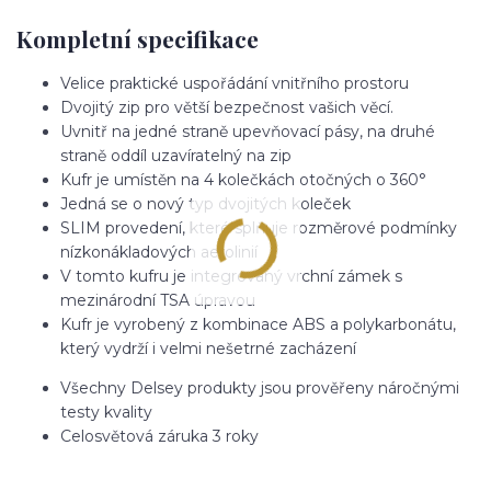
Kompletní specifikace
Velice praktické uspořádání vnitřního prostoru
Dvojitý zip pro větší bezpečnost vašich věcí.
Uvnitř na jedné straně upevňovací pásy, na druhé
straně oddíl uzavíratelný na zip
Kufr je umístěn na 4 kolečkách otočných o 360°
Jedná se o nový typ dvojitých koleček
SLIM provedení, které splňuje rozměrové podmínky
nízkonákladových aerolinií
V tomto kufru je integrovaný vrchní zámek s
mezinárodní TSA úpravou
Kufr je vyrobený z kombinace ABS a polykarbonátu,
který vydrží i velmi nešetrné zacházení
Všechny Delsey produkty jsou prověřeny náročnými
testy kvality
Celosvětová záruka 3 roky