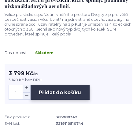
nízkonákladových aerolinií.
Velice praktické uspořádání vnitřního prostoru Dvojitý zip pro větší
bezpečnost vašich věcí. Uvnitř na jedné straně upevňovací pásy, na
druhé straně oddíl uzavíratelný na zip Kufr je umístěn na 4 kolečkách
otočných o 360° Jedná se o nový typ dvojitých koleček SLIM
provedení, které splňuje...
celý popis
Dostupnost
Skladem
3 799 Kč
/
ks
3 140 Kč
bez DPH
Přidat do košíku
Číslo produktu:
385980342
EAN kód:
3219110510744