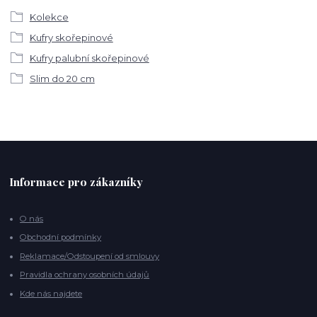
Kolekce
Kufry skořepinové
Kufry palubní skořepinové
Slim do 20 cm
Informace pro zákazníky
O nás
Obchodní podmínky
Reklamace/Odstoupení od smlouvy
Pravidla ochrany osobních údajů
Kde nás najdete