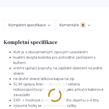
Kompletní specifikace
Komentáře
0
Kompletní specifikace
Kufr je s obousměrným zipovým uzavíráním
kvalitní dvojitá kolečka pro pohodlné zacházení s
kufrem
vnitřní upínací popruhy na zajištění oblečení na jedné
straně
na druhé straně látková kapsa na zip
SLIM úprava, kterou akceptuje i většina
nízkorozpočtových společností jako příruční kabinové
zavazadlo
EXP. = možnost zvětšení vnitřního objemu o 4 litry
výsuvná trolej se zaaretováním výšky