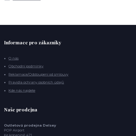
Informace pro zákazníky
O nás
Obchodní podmínky
Reklamace/Odstoupení od smlouvy
Pravidla ochrany osobních údajů
Kde nás najdete
Naše prodejna
Outletová prodejna Delsey
POP Airport
Ke kopanině 421