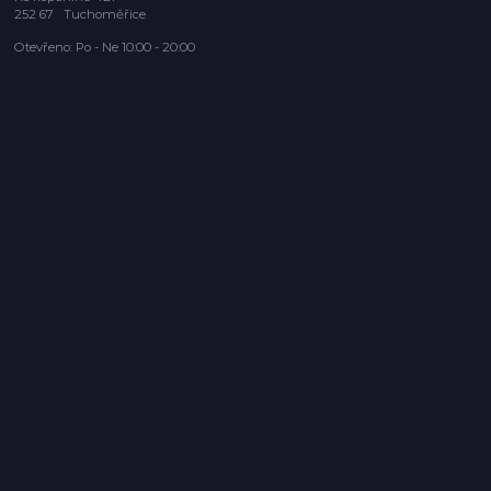
252 67 Tuchoměřice
Otevřeno: Po - Ne 10:00 - 20:00