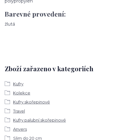
polypropylen
Barevné provedení:
žlutá
Zboží zařazeno v kategoriích
Kufry
Kolekce
Kufry skořepinové
Travel
Kufry palubní skořepinové
Anvers
Slim do 20 cm