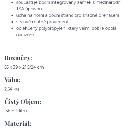
součástí je boční integrovaný zámek s mezinárodní
TSA úpravou
ucha na horní a boční straně pro snadné přenášení
stylové matné provedení
odlehčený polypropylen, který velmi dobře odolá
nárazům
Rozměry:
55 x 39 x 21,5/24 cm
Váha:
2,54 kg
Čistý Objem:
36 + 4 litrů
Materiál: