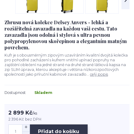
Zbrusu nová kolekce Delsey Anvers - lehká a
rozšiřitelná zavazadla na každou vaši cestu. Tato
zavazadla jsou odolná i stylová s ultra pevnou
polypropylenovou skořepinou a elegantním matným
povrchem.
Kufr je s obousměrným zipovým uzavíráním kvalitní dvojitá kolečka
pro pohodlné zacházení s kufrem vnitřní upínací popruhy na
zajištění oblečení na jedné straně na druhé straně látková kapsa na
zip SLIM úprava, kterou akceptuje i většina nízkorozpočtových
společností jako příruční kabinové zavazadlo...
celý popis
Dostupnost
Skladem
2 899 Kč
/
ks
2 396 Kč
bez DPH
Přidat do košíku