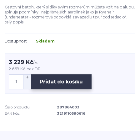
Cestovní batoh, který si díky svým rozměrům můžete vzít na palubu,
splňuje podmínky i nejpřísnějších aerolinek jako je Ryanair
(underseater - rozměrově odpovídá zavazadlu tzv. "pod sedadlo".
celý popis
Dostupnost
Skladem
3 229 Kč
/
ks
2 669 Kč
bez DPH
Přidat do košíku
Číslo produktu:
287864003
EAN kód:
3219110590616