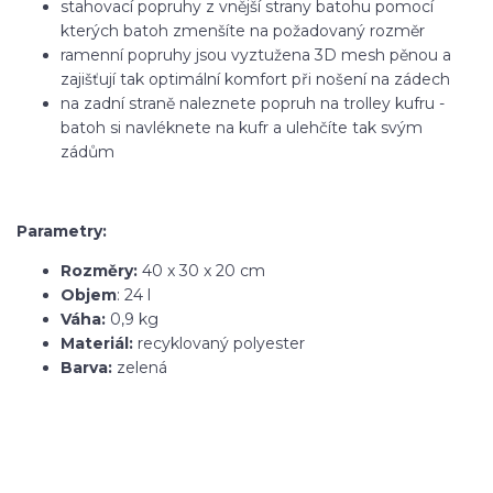
stahovací popruhy z vnější strany batohu pomocí
kterých batoh zmenšíte na požadovaný rozměr
ramenní popruhy jsou vyztužena 3D mesh pěnou a
zajišťují tak optimální komfort při nošení na zádech
na zadní straně naleznete popruh na trolley kufru -
batoh si navléknete na kufr a ulehčíte tak svým
zádům
Parametry:
Rozměry:
40 x 30 x 20 cm
Objem
: 24 l
Váha:
0,9 kg
Materiál:
recyklovaný polyester
Barva:
zelená