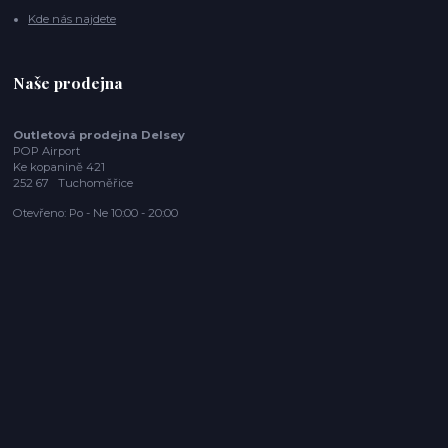
Kde nás najdete
Naše prodejna
Outletová prodejna Delsey
POP Airport
Ke kopanině 421
252 67 Tuchoměřice
Otevřeno: Po - Ne 10:00 - 20:00