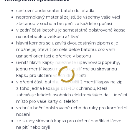
cestovní underseater batoh do letadla
nepromokavý materiál zajistí, že všechny vaše věci
zůstanou v suchu a bezpečí za každého počasí
v zadní části batohu je samostatná polstrovaná kapsa
na notebook o velikosti až 15,6"
hlavní komora se uzavírá dvoucestným zipem a je
možné jej otevřít po celé délce batohu, což vám
usnadní orientaci a přehled v batohu
uvnitř hlavní kapsy naleznete upevňovací popruhy,
jednu menší kapsu na zip a další malou síťovanou
kapsu pro uložení všech drobností
v přední části batohu jsou další 2 menší kapsy na zip -
z toho jedna kapsa je s RFID ochranou, která
zabraňuje krádeži osobních elektronických dat - ideální
místo pro vaše karty či telefon
vrchní a boční polstrované ucho do ruky pro komfortní
nošení
ze strany síťovaná kapsa pro uložení například láhve
na pití nebo brýlí