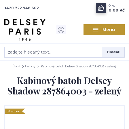
0
ks
+420 722 946 602
0,00 Kč
Menu
Hledat
Úvod
Batohy
Kabinový batoh Delsey Shadow 287864003 - zelený
Kabinový batoh Delsey
Shadow 287864003 - zelený
Novinka