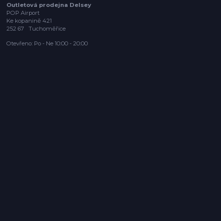
Outletová prodejna Delsey
POP Airport
Ke kopanině 421
252 67 Tuchoměřice
Otevřeno: Po - Ne 10:00 - 20:00