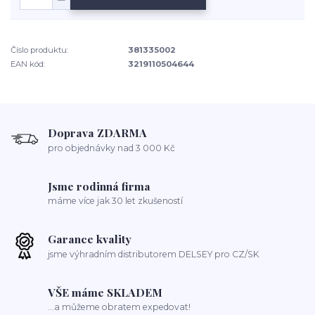
Číslo produktu:
381335002
EAN kód:
3219110504644
Doprava ZDARMA
pro objednávky nad 3 000 Kč
Jsme rodinná firma
máme více jak 30 let zkušeností
Garance kvality
jsme výhradním distributorem DELSEY pro CZ/SK
VŠE máme SKLADEM
...a můžeme obratem expedovat!