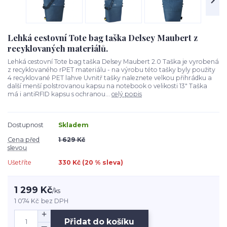
Lehká cestovní Tote bag taška Delsey Maubert z
recyklovaných materiálů.
Lehká cestovní Tote bag taška Delsey Maubert 2.0 Taška je vyrobená
z recyklovaného rPET materiálu - na výrobu této tašky byly použity
4 recyklované PET lahve Uvnitř tašky naleznete velkou přihrádku a
další menší polstrovanou kapsu na notebook o velikosti 13" Taška
má i antiRFID kapsu s ochranou...
celý popis
Dostupnost
Skladem
Cena před
1 629 Kč
slevou
Ušetříte
330 Kč (
20
% sleva)
1 299 Kč
/
ks
1 074 Kč
bez DPH
Přidat do košíku