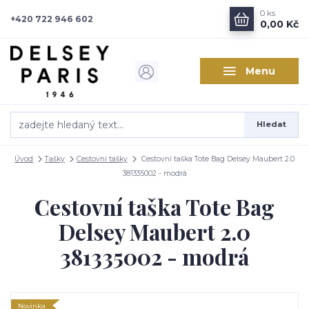
0
ks
+420 722 946 602
0,00 Kč
Menu
Hledat
Úvod
Tašky
Cestovní tašky
Cestovní taška Tote Bag Delsey Maubert 2.0
381335002 - modrá
Cestovní taška Tote Bag
Delsey Maubert 2.0
381335002 - modrá
Novinka