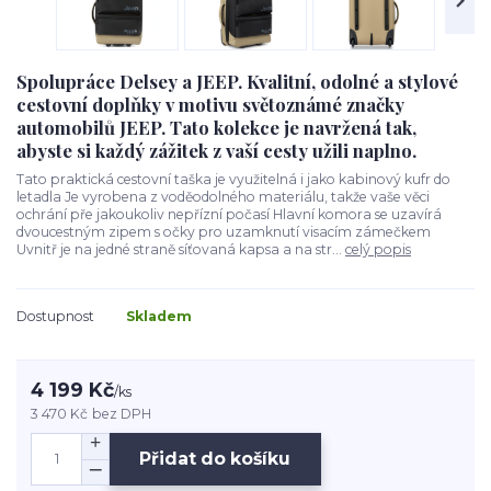
Spolupráce Delsey a JEEP. Kvalitní, odolné a stylové
cestovní doplňky v motivu světoznámé značky
automobilů JEEP. Tato kolekce je navržená tak,
abyste si každý zážitek z vaší cesty užili naplno.
Tato praktická cestovní taška je využitelná i jako kabinový kufr do
letadla Je vyrobena z voděodolného materiálu, takže vaše věci
ochrání pře jakoukoliv nepřízní počasí Hlavní komora se uzavírá
dvoucestným zipem s očky pro uzamknutí visacím zámečkem
Uvnitř je na jedné straně síťovaná kapsa a na str...
celý popis
Dostupnost
Skladem
4 199 Kč
/
ks
3 470 Kč
bez DPH
Přidat do košíku