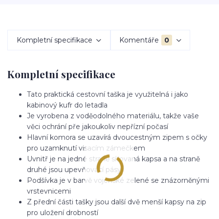
Kompletní specifikace
Komentáře
0
Kompletní specifikace
Tato praktická cestovní taška je využitelná i jako
kabinový kufr do letadla
Je vyrobena z voděodolného materiálu, takže vaše
věci ochrání pře jakoukoliv nepřízní počasí
Hlavní komora se uzavírá dvoucestným zipem s očky
pro uzamknutí visacím zámečkem
Uvnitř je na jedné straně síťovaná kapsa a na straně
druhé jsou upevňovací pásy
Podšívka je v barvě vojenské zelené se znázorněnými
vrstevnicemi
Z přední části tašky jsou další dvě menší kapsy na zip
pro uložení drobností