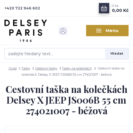
0
ks
+420 722 946 602
0,00 Kč
Menu
Hledat
Úvod
Tašky
Cestovní tašky
Tašky na kolečkách
Cestovní taška na
kolečkách Delsey X JEEP JS006B 55 cm 274021007 - béžová
Cestovní taška na kolečkách
Delsey X JEEP JS006B 55 cm
274021007 - béžová