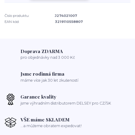
Číslo produktu:
J274021007
EAN kód:
3219110558807
Doprava ZDARMA
pro objednávky nad 3 000 Kč
Jsme rodinná firma
máme více jak 30 let zkušeností
Garance kvality
jsme výhradním distributorem DELSEY pro CZ/SK
VŠE máme SKLADEM
...a můžeme obratem expedovat!