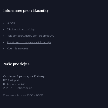
Informace pro zákazníky
O nás
Obchodní podmínky
Reklamace/Odstoupení od smlouvy
Pravidla ochrany osobních údajů
Kde nás najdete
Naše prodejna
Outletová prodejna Delsey
POP Airport
Ke kopanině 421
252 67 Tuchoměřice
Otevřeno: Po - Ne 10:00 - 20:00