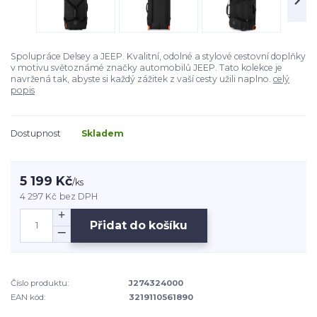
Spolupráce Delsey a JEEP. Kvalitní, odolné a stylové cestovní doplňky
v motivu světoznámé značky automobilů JEEP. Tato kolekce je
navržená tak, abyste si každý zážitek z vaší cesty užili naplno.
celý
popis
Dostupnost
Skladem
5 199 Kč
/
ks
4 297 Kč
bez DPH
Přidat do košíku
Číslo produktu:
J274324000
EAN kód:
3219110561890