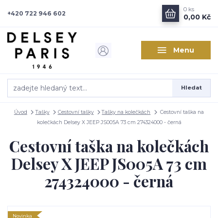
0
ks
+420 722 946 602
0,00 Kč
Menu
Hledat
Úvod
Tašky
Cestovní tašky
Tašky na kolečkách
Cestovní taška na
kolečkách Delsey X JEEP JS005A 73 cm 274324000 - černá
Cestovní taška na kolečkách
Delsey X JEEP JS005A 73 cm
274324000 - černá
Novinka