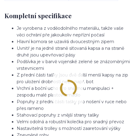
Kompletní specifikace
Je vyrobena z voděodolného materiálu, takže vaše
věci ochrání pře jakoukoliv nepřízní počasí
Hlavní komora se uzavírá dvoucestným zipem
Uvnitř je na jedné straně síťovaná kapsa a na straně
druhé jsou upevňovací pásy
Podšívka je v barvě vojenské zelené se znázorněnými
vrstevnicemi
Z přední části tašky jsou dvě další menší kapsy na zip
pro uložení drobností nebo např. bot
Vrchní a boční ucho pro snadnou manipulaci +
zespodu malé plastové madlo
Popruhy z přední části tašky pro nošení v ruce nebo
přes rameno
Stahovací popruhy z vnější strany tašky
Velmi odolná a robustní kolečka pro snadný převoz
Nastavitelná trolley s možností zaaretování výšky
Zpevněné rohy