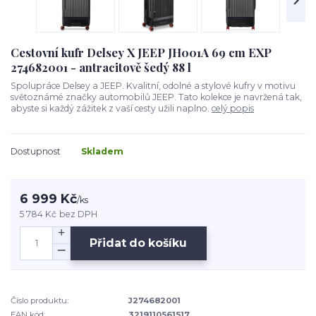
Cestovní kufr Delsey X JEEP JH001A 69 cm EXP
274682001 - antracitově šedý 88 l
Spolupráce Delsey a JEEP. Kvalitní, odolné a stylové kufry v motivu
světoznámé značky automobilů JEEP. Tato kolekce je navržená tak,
abyste si každý zážitek z vaší cesty užili naplno.
celý popis
Dostupnost
Skladem
6 999 Kč
/
ks
5 784 Kč
bez DPH
Přidat do košíku
Číslo produktu:
J274682001
EAN kód:
3219110561517