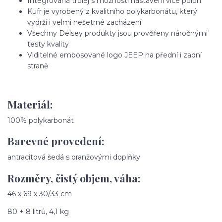
Integrovaná trolej s možností nastavení více poloh
Kufr je vyrobený z kvalitního polykarbonátu, který
vydrží i velmi nešetrné zacházení
Všechny Delsey produkty jsou prověřeny náročnými
testy kvality
Viditelné embosované logo JEEP na přední i zadní
straně
Materiál:
100% polykarbonát
Barevné provedení:
antracitová šedá s oranžovými doplňky
Rozměry, čistý objem, váha:
46 x 69 x 30/33 cm
80 + 8 litrů, 4,1 kg