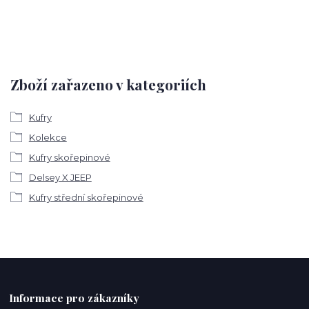
Zboží zařazeno v kategoriích
Kufry
Kolekce
Kufry skořepinové
Delsey X JEEP
Kufry střední skořepinové
Informace pro zákazníky