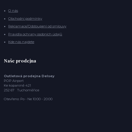
O nás
Obchodní podmínky
Reklamace/Odstoupení od smlouvy
Pravidla ochrany osobních údajů
Kde nás najdete
Naše prodejna
Outletová prodejna Delsey
POP Airport
Ke kopanině 421
252 67 Tuchoměřice
Otevřeno: Po - Ne 10:00 - 20:00