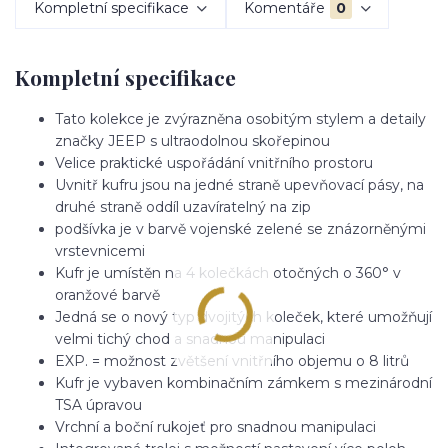
Kompletní specifikace
Komentáře
0
Kompletní specifikace
Tato kolekce je zvýrazněna osobitým stylem a detaily
značky JEEP s ultraodolnou skořepinou
Velice praktické uspořádání vnitřního prostoru
Uvnitř kufru jsou na jedné straně upevňovací pásy, na
druhé straně oddíl uzavíratelný na zip
podšívka je v barvě vojenské zelené se znázorněnými
vrstevnicemi
Kufr je umístěn na 4 kolečkách otočných o 360° v
oranžové barvě
Jedná se o nový typ dvojitých koleček, které umožňují
velmi tichý chod a snadnou manipulaci
EXP. = možnost zvětšení vnitřního objemu o 8 litrů
Kufr je vybaven kombinačním zámkem s mezinárodní
TSA úpravou
Vrchní a boční rukojeť pro snadnou manipulaci