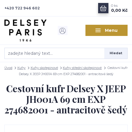
0
ks
+420 722 946 602
0,00 Kč
Menu
Hledat
Úvod
Kufry
Kufry skořepinové
Kufry střední skořepinové
Cestovní kufr
Delsey X JEEP JH001A 69 cm EXP 274682001 - antracitově šedý
Cestovní kufr Delsey X JEEP
JH001A 69 cm EXP
274682001 - antracitově šedý