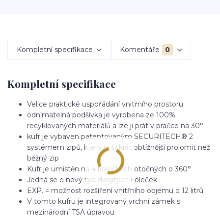
Kompletní specifikace
Komentáře
0
Kompletní specifikace
Velice praktické uspořádání vnitřního prostoru
odnímatelná podšívka je vyrobena ze 100%
recyklovaných materiálů a lze ji prát v pračce na 30°
kufr je vybaven patentovaným SECURITECH® 2
systémem zipů, který je třikrát obtížnější prolomit než
běžný zip
Kufr je umístěn na 4 kolečkách otočných o 360°
Jedná se o nový typ dvojitých koleček
EXP. = možnost rozšíření vnitřního objemu o 12 litrů
V tomto kufru je integrovaný vrchní zámek s
mezinárodní TSA úpravou