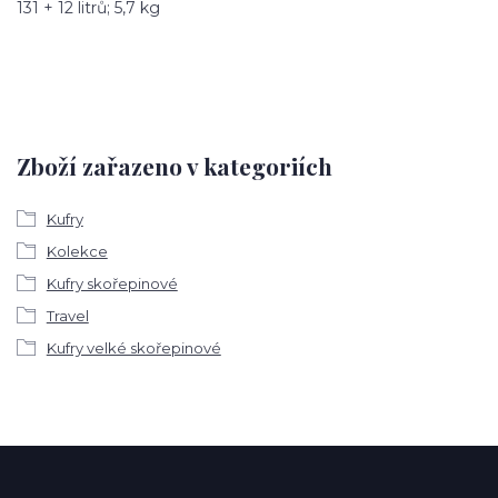
131 + 12 litrů; 5,7 kg
Zboží zařazeno v kategoriích
Kufry
Kolekce
Kufry skořepinové
Travel
Kufry velké skořepinové