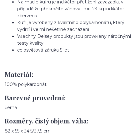
Na madle kufru je indikátor přetížení zavazadla, v
případě že překročíte váhový limit 23 kg indikátor
zčervená
Kufr je vyrobený z kvalitního polykarbonátu, který
vydrží i velmi nešetrné zacházení
Všechny Delsey produkty jsou prověřeny náročnými
testy kvality
celosvětová záruka 5 let
Materiál:
100% polykarbonát
Barevné provedení:
černá
Rozměry, čistý objem, váha:
82 x 55 x 34,5/37,5 cm