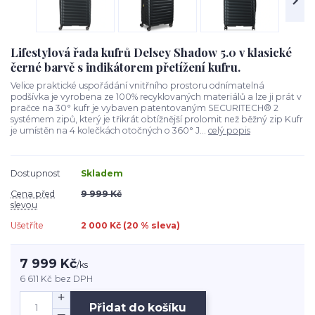
Lifestylová řada kufrů Delsey Shadow 5.0 v klasické
černé barvě s indikátorem přetížení kufru.
Velice praktické uspořádání vnitřního prostoru odnímatelná
podšívka je vyrobena ze 100% recyklovaných materiálů a lze ji prát v
pračce na 30° kufr je vybaven patentovaným SECURITECH® 2
systémem zipů, který je třikrát obtížnější prolomit než běžný zip Kufr
je umístěn na 4 kolečkách otočných o 360° J...
celý popis
Dostupnost
Skladem
Cena před
9 999 Kč
slevou
Ušetříte
2 000 Kč (
20
% sleva)
7 999 Kč
/
ks
6 611 Kč
bez DPH
Přidat do košíku