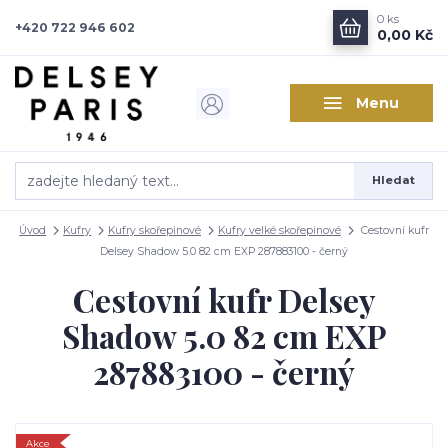
0
ks
+420 722 946 602
0,00 Kč
Menu
Hledat
Úvod
Kufry
Kufry skořepinové
Kufry velké skořepinové
Cestovní kufr
Delsey Shadow 5.0 82 cm EXP 287883100 - černý
Cestovní kufr Delsey
Shadow 5.0 82 cm EXP
287883100 - černý
Akce