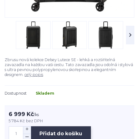
Zbrusu nová kolekce Delsey Lutece SE - lehká a rozšiřitelná
zavazadla na každou vaši cestu. Tato zavazadla jsou odolná i stylová
s ultra pevnou polypropylenovou skořepinou a elegantním
designem.
celý popis
Dostupnost
Skladem
6 999 Kč
/
ks
5 784 Kč
bez DPH
Přidat do košíku