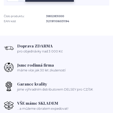
Číslo produktu:
380283000
EAN kód:
3219110603194
Doprava ZDARMA
pro objednávky nad 3 000 Kč
Jsme rodinná firma
máme více jak 30 let zkušeností
Garance kvality
jsme výhradním distributorem DELSEY pro CZ/SK
VŠE máme SKLADEM
...a můžeme obratem expedovat!