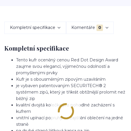
Kompletní specifikace
Komentáře
0
Kompletní specifikace
Tento kufr oceněný cenou Red Dot Design Award
zaujme svou elegancí, výjimečnou odolností a
promyšlenými prvky
Kufr je s obousměrným zipovým uzavíráním
je vybaven patentovaným SECURITECH® 2
systémem zipů, který je třikrát obtížnější prolomit než
běžný zip
kvalitní dvojitá kolečka pro pohodlné zacházení s
kufrem
vnitřní upínací popruhy na zajištění oblečení na jedné
straně
na druhé straně látková kapsa na zip