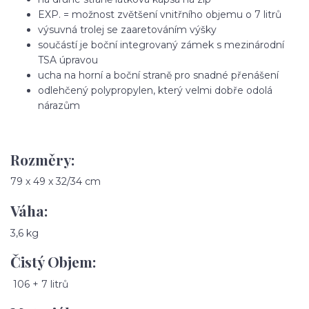
EXP. = možnost zvětšení vnitřního objemu o 7 litrů
výsuvná trolej se zaaretováním výšky
součástí je boční integrovaný zámek s mezinárodní
TSA úpravou
ucha na horní a boční straně pro snadné přenášení
odlehčený polypropylen, který velmi dobře odolá
nárazům
Rozměry:
79 x 49 x 32/34 cm
Váha:
3,6 kg
Čistý Objem:
106 + 7 litrů