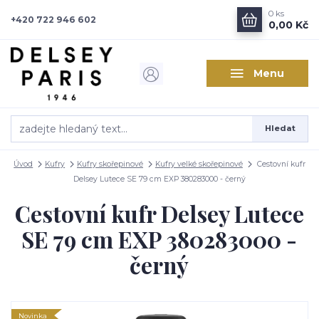
0
ks
+420 722 946 602
0,00 Kč
Menu
Hledat
Úvod
Kufry
Kufry skořepinové
Kufry velké skořepinové
Cestovní kufr
Delsey Lutece SE 79 cm EXP 380283000 - černý
Cestovní kufr Delsey Lutece
SE 79 cm EXP 380283000 -
černý
Novinka