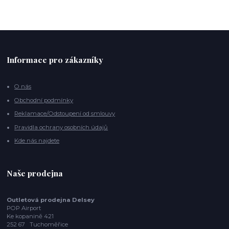
Informace pro zákazníky
O nás
Obchodní podmínky
Reklamace/Odstoupení od smlouvy
Pravidla ochrany osobních údajů
Kde nás najdete
Naše prodejna
Outletová prodejna Delsey
POP Airport
Ke kopanině 421
252 67 Tuchoměřice