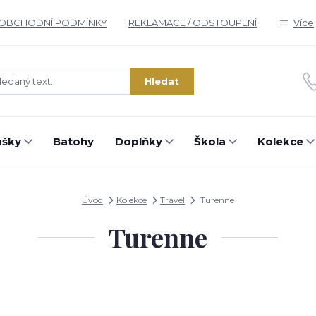
OBCHODNÍ PODMÍNKY
REKLAMACE / ODSTOUPENÍ
Více
Hledat
ašky
Batohy
Doplňky
Škola
Kolekce
Úvod
Kolekce
Travel
Turenne
Turenne