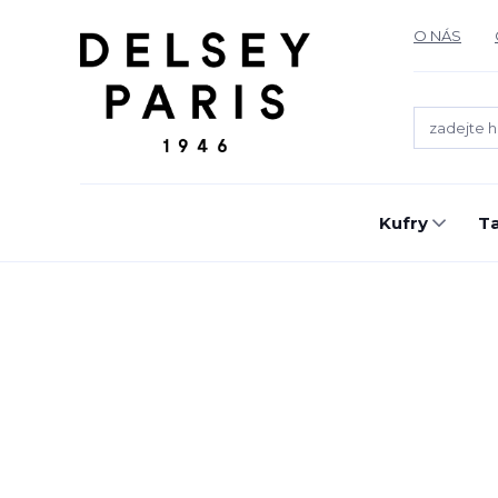
O NÁS
Kufry
T