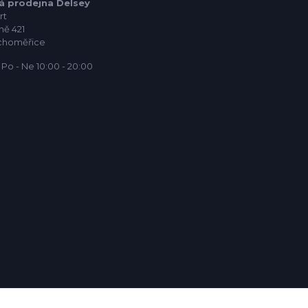
á prodejna Delsey
rt
ně 421
choměřice
Po - Ne 10:00 - 20:00