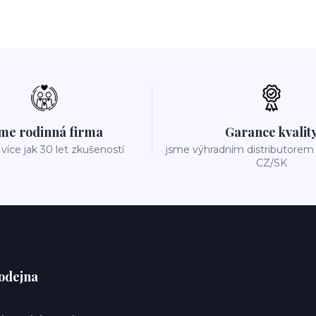
me rodinná firma
Garance kvalit
íce jak 30 let zkušeností
jsme výhradním distributore
CZ/SK
odejna