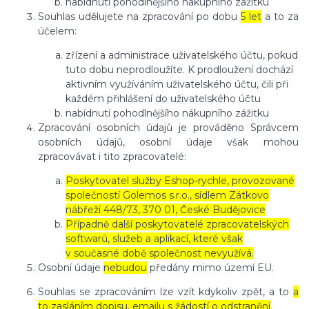
nabídnutí pohodlnějšího nákupního zážitku
Souhlas udělujete na zpracování po dobu
5 let
a to za
účelem:
zřízení a administrace uživatelského účtu, pokud
tuto dobu neprodloužíte. K prodloužení dochází
aktivním využíváním uživatelského účtu, čili při
každém přihlášení do uživatelského účtu
nabídnutí pohodlnějšího nákupního zážitku
Zpracování osobních údajů je prováděno Správcem
osobních údajů, osobní údaje však mohou
zpracovávat i tito zpracovatelé:
Poskytovatel služby Eshop-rychle, provozované
společností Golemos s.r.o., sídlem Zátkovo
nábřeží 448/73, 370 01, České Budějovice
Případně další poskytovatelé zpracovatelských
softwarů, služeb a aplikací, které však
v současné době společnost nevyužívá.
Osobní údaje
nebudou
předány mimo území EU.
Souhlas se zpracováním lze vzít kdykoliv zpět, a to
a
to zasláním dopisu, emailu s žádostí o odstranění
.