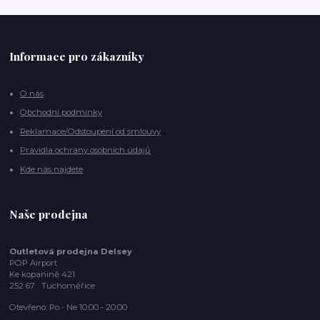
Informace pro zákazníky
O nás
Obchodní podmínky
Reklamace/Odstoupení od smlouvy
Pravidla ochrany osobních údajů
Kde nás najdete
Naše prodejna
Outletová prodejna Delsey
POP Airport
Ke kopanině 421
252 67 Tuchoměřice
Otevřeno: Po - Ne 10:00 - 20:00