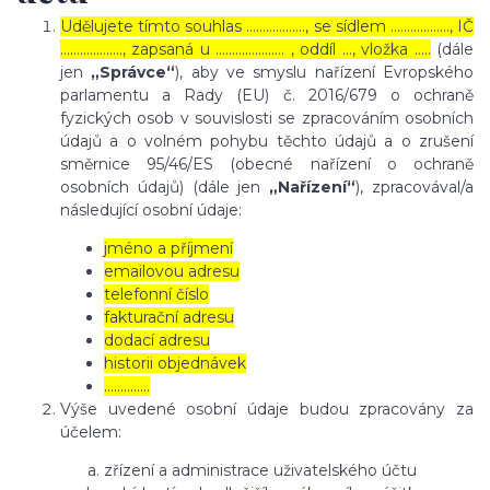
Udělujete tímto souhlas ……………..., se sídlem ………………, IČ
………………., zapsaná u ………………… , oddíl …, vložka …..
(dále
jen
„Správce“
), aby ve smyslu nařízení Evropského
parlamentu a Rady (EU) č. 2016/679 o ochraně
fyzických osob v souvislosti se zpracováním osobních
údajů a o volném pohybu těchto údajů a o zrušení
směrnice 95/46/ES (obecné nařízení o ochraně
osobních údajů) (dále jen
„Nařízení“
), zpracovával/a
následující osobní údaje:
jméno a příjmení
emailovou adresu
telefonní číslo
fakturační adresu
dodací adresu
historii objednávek
…………..
Výše uvedené osobní údaje budou zpracovány za
účelem:
zřízení a administrace uživatelského účtu