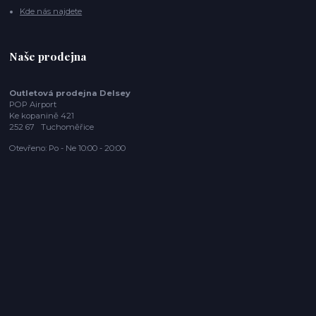
Kde nás najdete
Naše prodejna
Outletová prodejna Delsey
POP Airport
Ke kopanině 421
252 67 Tuchoměřice
Otevřeno: Po - Ne 10:00 - 20:00