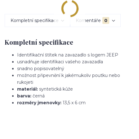
Kompletní specifikace
Komentáře
0
Kompletní specifikace
Identifikační štítek na zavazadlo s logem JEEP
usnadňuje identifikaci vašeho zavazadla
snadno popisovatelný
možnost připevnění k jakémukoliv poutku nebo
rukojeti
materiál:
syntetická kůže
barva:
černá
rozměry jmenovky:
13,5 x 6 cm