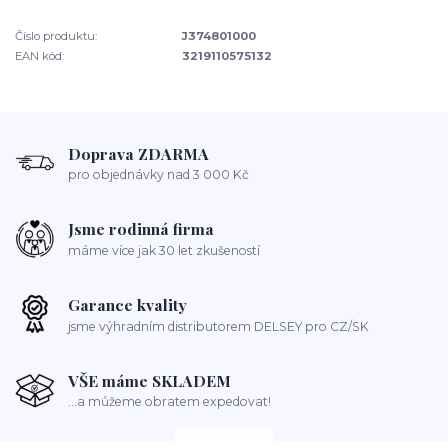
Číslo produktu:
J374801000
EAN kód:
3219110575132
Doprava ZDARMA
pro objednávky nad 3 000 Kč
Jsme rodinná firma
máme více jak 30 let zkušeností
Garance kvality
jsme výhradním distributorem DELSEY pro CZ/SK
VŠE máme SKLADEM
...a můžeme obratem expedovat!