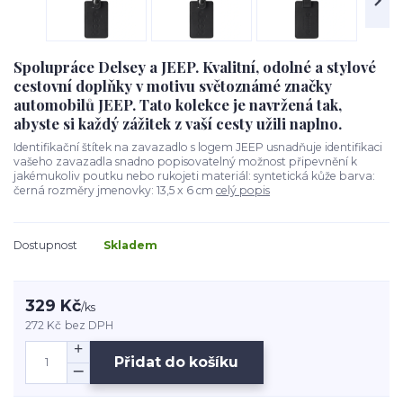
Spolupráce Delsey a JEEP. Kvalitní, odolné a stylové
cestovní doplňky v motivu světoznámé značky
automobilů JEEP. Tato kolekce je navržená tak,
abyste si každý zážitek z vaší cesty užili naplno.
Identifikační štítek na zavazadlo s logem JEEP usnadňuje identifikaci
vašeho zavazadla snadno popisovatelný možnost připevnění k
jakémukoliv poutku nebo rukojeti materiál: syntetická kůže barva:
černá rozměry jmenovky: 13,5 x 6 cm
celý popis
Dostupnost
Skladem
329 Kč
/
ks
272 Kč
bez DPH
Přidat do košíku