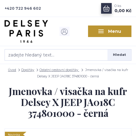
0
ks
+420 722 946 602
0,00 Kč
Menu
Hledat
Úvod
Doplňky
Ostatní cestovní doplňky
Jmenovka / visačka na kufr
Delsey X JEEP JA018C 374801000 - černá
Jmenovka / visačka na kufr
Delsey X JEEP JA018C
374801000 - černá
Novinka