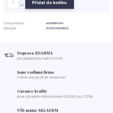
Přidat do košíku
Číslo produktu:
400881004
EAN kód:
3219110551822
Doprava ZDARMA
pro objednávky nad 3 000 Kč
Jsme rodinná firma
máme více jak 30 let zkušeností
Garance kvality
jsme výhradním distributorem DELSEY pro CZ/SK
VŠE máme SKLADEM