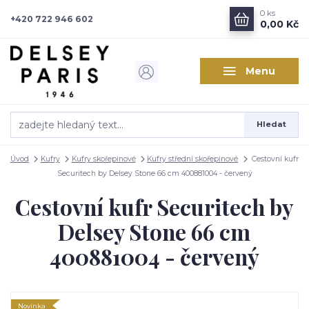
0
ks
+420 722 946 602
0,00 Kč
Menu
Hledat
Úvod
Kufry
Kufry skořepinové
Kufry střední skořepinové
Cestovní kufr
Securitech by Delsey Stone 66 cm 400881004 - červený
Cestovní kufr Securitech by
Delsey Stone 66 cm
400881004 - červený
Novinka