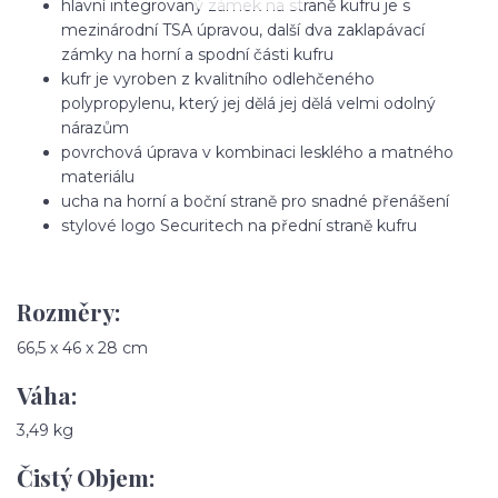
hlavní integrovaný zámek na straně kufru je s
mezinárodní TSA úpravou, další dva zaklapávací
zámky na horní a spodní části kufru
kufr je vyroben z kvalitního odlehčeného
polypropylenu, který jej dělá jej dělá velmi odolný
nárazům
povrchová úprava v kombinaci lesklého a matného
materiálu
ucha na horní a boční straně pro snadné přenášení
stylové logo Securitech na přední straně kufru
Rozměry:
66,5 x 46 x 28 cm
Váha:
3,49 kg
Čistý Objem: