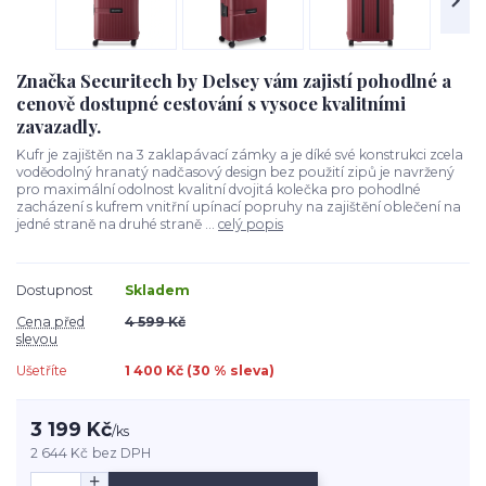
Značka Securitech by Delsey vám zajistí pohodlné a
cenově dostupné cestování s vysoce kvalitními
zavazadly.
Kufr je zajištěn na 3 zaklapávací zámky a je díké své konstrukci zcela
voděodolný hranatý nadčasový design bez použití zipů je navržený
pro maximální odolnost kvalitní dvojitá kolečka pro pohodlné
zacházení s kufrem vnitřní upínací popruhy na zajištění oblečení na
jedné straně na druhé straně ...
celý popis
Dostupnost
Skladem
Cena před
4 599 Kč
slevou
Ušetříte
1 400 Kč (
30
% sleva)
3 199 Kč
/
ks
2 644 Kč
bez DPH