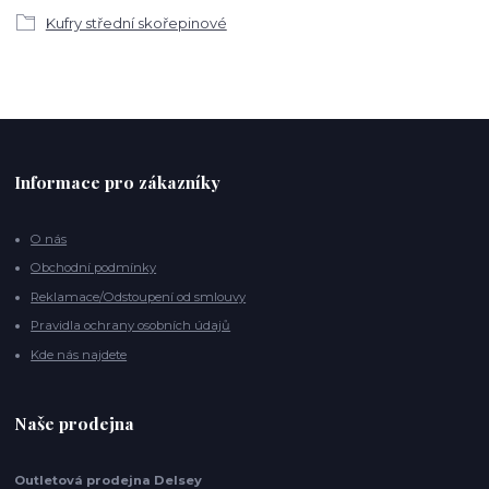
Kufry střední skořepinové
Informace pro zákazníky
O nás
Obchodní podmínky
Reklamace/Odstoupení od smlouvy
Pravidla ochrany osobních údajů
Kde nás najdete
Naše prodejna
Outletová prodejna Delsey