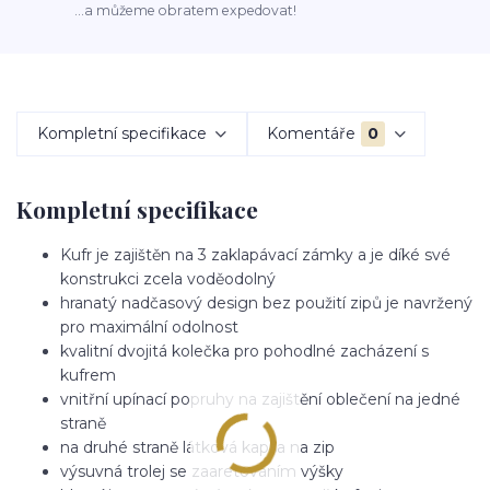
...a můžeme obratem expedovat!
Kompletní specifikace
Komentáře
0
Kompletní specifikace
Kufr je zajištěn na 3 zaklapávací zámky a je díké své
konstrukci zcela voděodolný
hranatý nadčasový design bez použití zipů je navržený
pro maximální odolnost
kvalitní dvojitá kolečka pro pohodlné zacházení s
kufrem
vnitřní upínací popruhy na zajištění oblečení na jedné
straně
na druhé straně látková kapsa na zip
výsuvná trolej se zaaretováním výšky