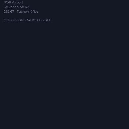
POP Airport
Ke kopanině 421
252 67 Tuchoměřice
Otevřeno: Po - Ne 10:00 - 20:00