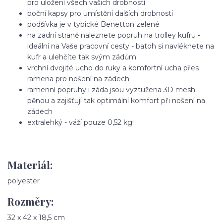
pro uložení všech vašich drobností
boční kapsy pro umístění dalších drobností
podšívka je v typické Benetton zelené
na zadní straně naleznete popruh na trolley kufru -
ideální na Vaše pracovní cesty - batoh si navléknete na
kufr a ulehčíte tak svým zádům
vrchní dvojité ucho do ruky a komfortní ucha přes
ramena pro nošení na zádech
ramenní popruhy i záda jsou vyztužena 3D mesh
pěnou a zajišťují tak optimální komfort při nošení na
zádech
extralehký - váží pouze 0,52 kg!
Materiál:
polyester
Rozměry:
32 x 42 x 18,5 cm