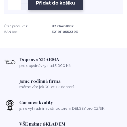
Přidat do košíku
Číslo produktu:
B376461002
EAN kód:
3219110552393
Doprava ZDARMA
pro objednávky nad 3 000 Kč
Jsme rodinná firma
máme více jak 30 let zkušeností
Garance kvality
jsme výhradním distributorem DELSEY pro CZ/SK
VŠE máme SKLADEM