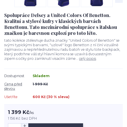
Spolupráce Delsey a United Colors Of Benetton.
Kvalitní a stylové kufry v klasických barvách
Benettonu. Tato mezinárodní spolupráce s italskou
značkou je barevnou explozí pro toto léto.
tato kolekce ztělesňuje ducha značky "United Colors of Benetton" se
svými typickými barvami, "uzlové" logo Benetton z ní činí vizuálně
zajímavou a nepřehlednutelnou řadu batoh ve stylu tote backpack,
který podtrhne váš styl hlavní komora se uzavírá dvoucestným
zipem s očky pro zamknutí visacím záme...
celý popis
Dostupnost
Skladem
Cena před
1 999 Kč
slevou
Ušetříte
600 Kč (
30
% sleva)
1 399 Kč
/
ks
1 156 Kč
bez DPH