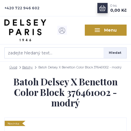
0
ks
+420 722 946 602
0,00 Kč
Menu
Hledat
Úvod
Batohy
Batoh Delsey X Benetton Color Block 376461002 - modrý
Batoh Delsey X Benetton
Color Block 376461002 -
modrý
Novinka