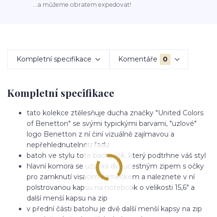
...a můžeme obratem expedovat!
Kompletní specifikace
Komentáře
0
Kompletní specifikace
tato kolekce ztělesňuje ducha značky "United Colors
of Benetton" se svými typickými barvami, "uzlové"
logo Benetton z ní činí vizuálně zajímavou a
nepřehlednutelnou řadu
batoh ve stylu tote backpack, který podtrhne váš styl
hlavní komora se uzavírá dvoucestným zipem s očky
pro zamknutí visacím zámečkem a naleznete v ní
polstrovanou kapsu na notebook o velikosti 15,6" a
další menší kapsu na zip
v přední části batohu je dvě další menší kapsy na zip